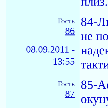
плиз.
84-Л
Гость
86
не по
-
наде
08.09.2011 -
13:55
такти
85-A
Гость
87
окун
-