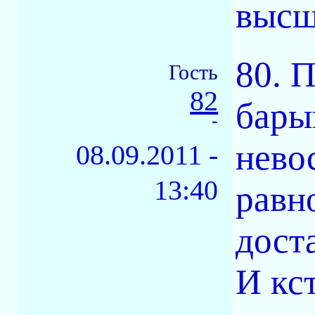
высш
80. 
Гость
82
бары
-
нево
08.09.2011 -
13:40
равно
дост
И кс