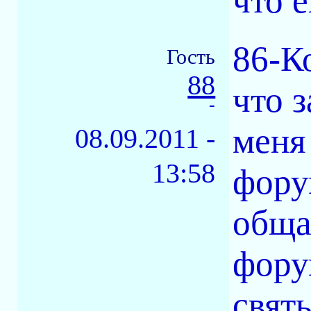
что 
86-К
Гость
88
что з
-
меня
08.09.2011 -
13:58
фору
обща
фору
свят