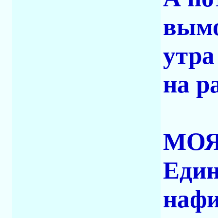
вымо
утра
на р
МОЯ
Един
нафи