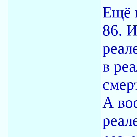
Ещё 
86. И
реал
в реа
смер
А воо
реал