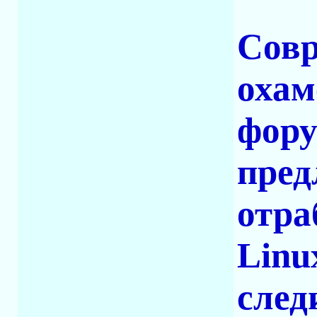
Совр
охам
фору
пред
отра
Linu
след