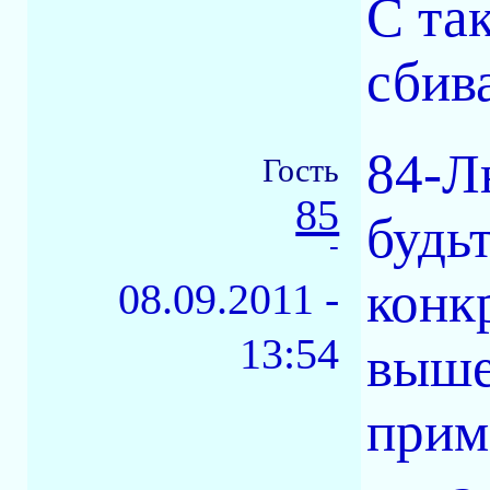
С та
сбива
84-Л
Гость
85
будь
-
конк
08.09.2011 -
13:54
выше
прим