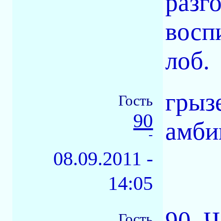
разг
восп
лоб.
грызе
Гость
90
амби
-
08.09.2011 -
14:05
90. 
Гость