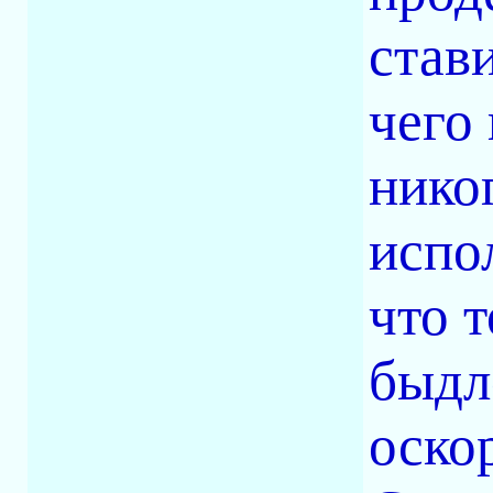
став
чего
никог
испо
что т
быдл
оскор