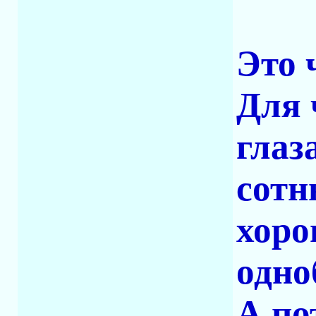
Это ч
Для 
глаз
сотн
хоро
одно
А по