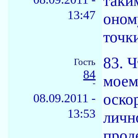
таки
13:47
оном
точки
83. 
Гость
84
моем
-
оско
08.09.2011 -
13:53
личн
прод