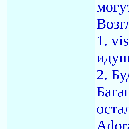
могу
Возг
1. vi
идущ
2. Б
Бага
оста
Ador