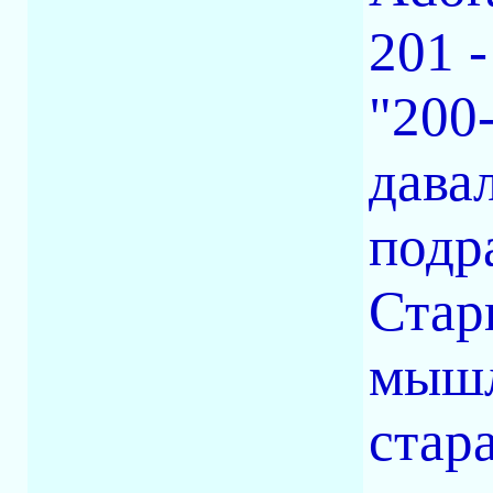
201 -
"200
дава
подр
Стар
мышл
стар