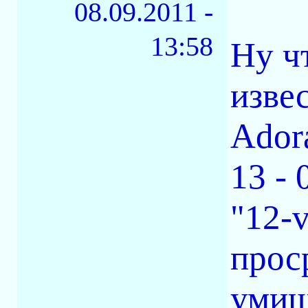
08.09.2011 -
13:58
Ну ч
изве
Ador
13 - 
"12-v
прос
умиш