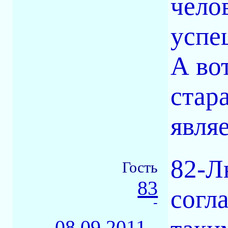
чело
успе
А во
стара
являе
82-Л
Гость
83
согла
-
08.09.2011 -