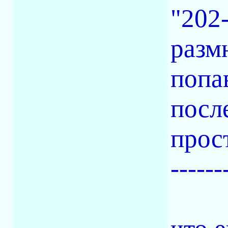
"202-
разм
попа
посл
прос
------