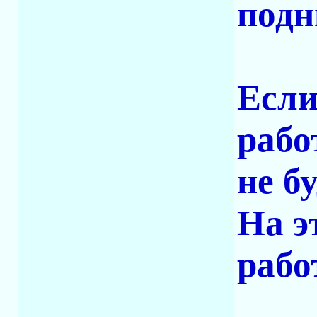
подн
Если
рабо
не бу
На э
рабо