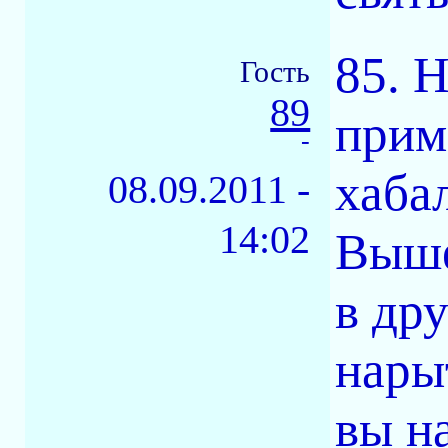
85. 
Гость
89
прим
-
хабал
08.09.2011 -
14:02
Выше
в др
нарыт
вы н