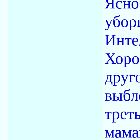
Ясно
убор
Инте
Хоро
друг
выбл
трет
мама