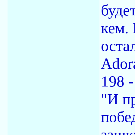
будет
кем.
остал
Ador
198 -
"И п
побе
зашка