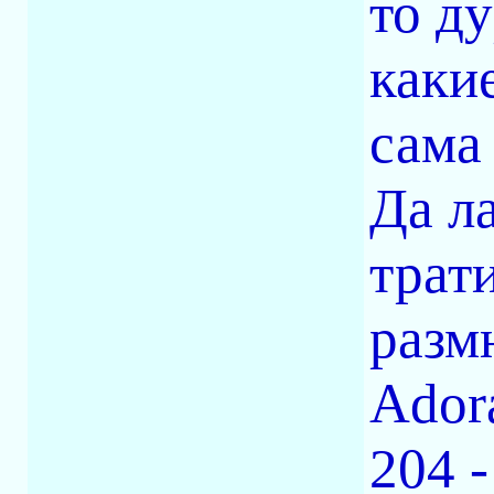
то ду
каки
сама
Да л
трат
разм
Ador
204 -