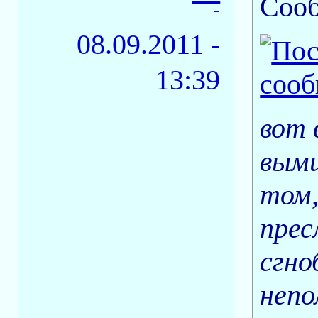
Соо
-
08.09.2011 -
13:39
вот 
выми
том,
прес
сгно
непо