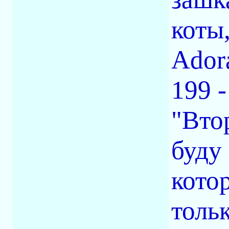
коты
Ador
199 -
"Вто
буду
кото
толь