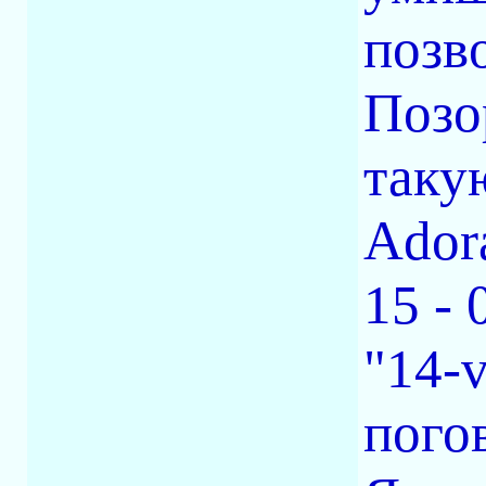
позв
Позо
такую
Ador
15 - 
"14-
пого