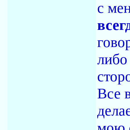
с ме
всег
гово
либо
стор
Все 
дела
мою 