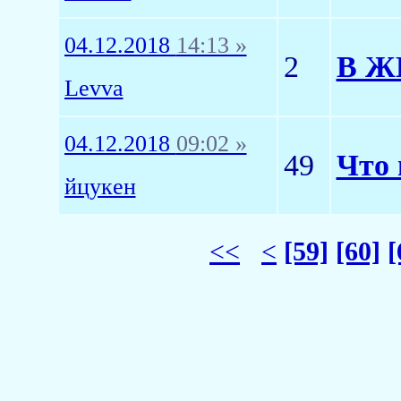
04.12.2018
14:13 »
2
В ЖК
Levva
04.12.2018
09:02 »
49
Что 
йцукeн
<<
<
[59]
[60]
[