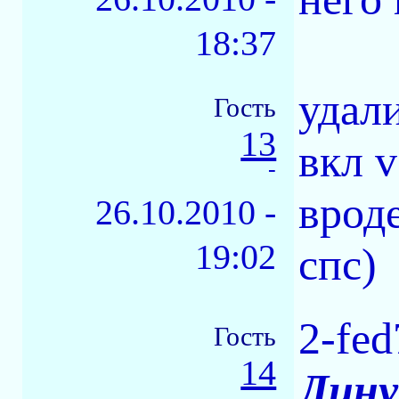
18:37
удали
Гость
13
вкл v
-
врод
26.10.2010 -
19:02
спс)
2-fe
Гость
14
Лину
-