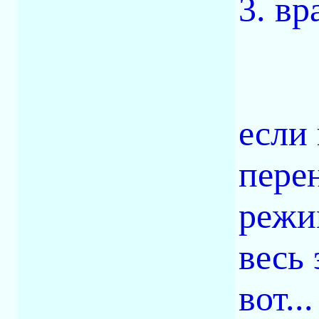
3. в
если
пере
режи
весь 
вот...