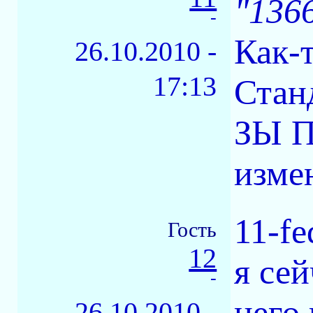
"136
-
Как-
26.10.2010 -
17:13
Стан
ЗЫ П
изме
11-f
Гость
12
я сей
-
него 
26.10.2010 -