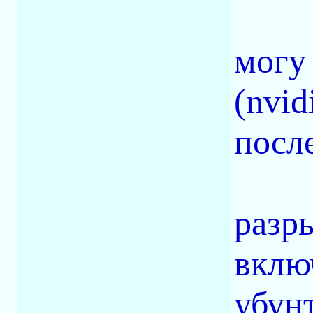
могу
(nvid
после
разр
включ
убун