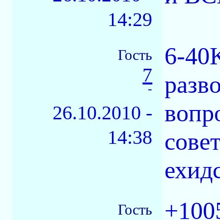
14:29
6-40
Гость
7
разв
-
вопр
26.10.2010 -
14:38
сове
ехидс
+1005
Гость