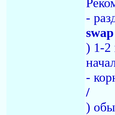
Реком
- раз
swap
) 1-2
нача
- кор
/
) обы