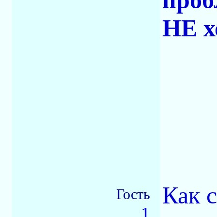
проб
НЕ х
Как 
Гость
1