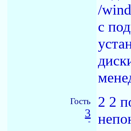
/win
с по
устан
диск
мене
2 2 
Гость
3
непо
-