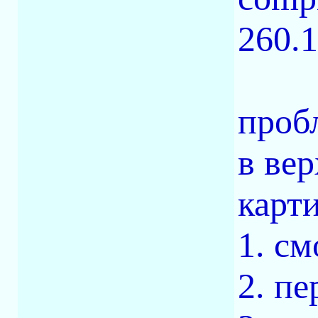
260.1
проб
в ве
карти
1. с
2. п