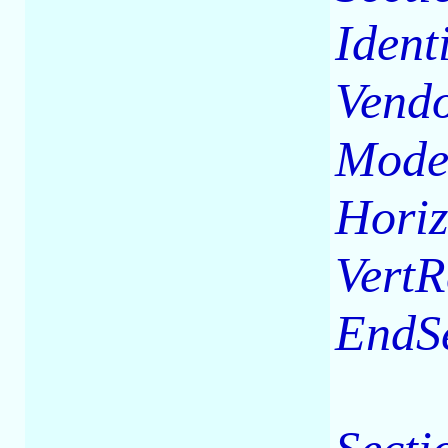
Ident
Vend
Mode
Horiz
VertR
EndS