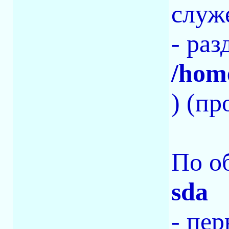
служ
- раз
/hom
) (п
По о
sda
- пе