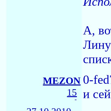
Испол
А, во
Лину
списк
0-fed
MEZON
15
и сей
-