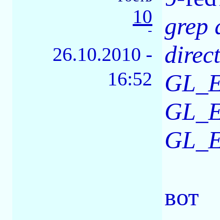
10
grep 
-
direc
26.10.2010 -
16:52
GL_E
GL_E
GL_EX
вот