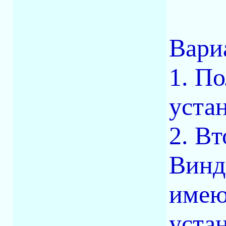
Вари
1. П
уста
2. В
Винд
имею
уста