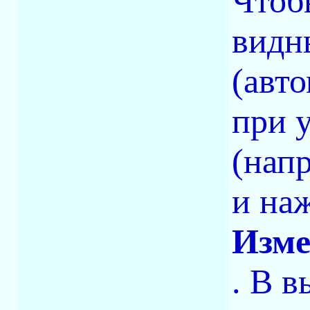
Чтоб
видн
(авт
при 
(напр
и на
Изме
. В 