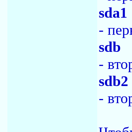
sda1
- пер
sdb
- вто
sdb2
- вто