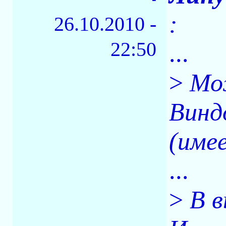
:
26.10.2010 -
22:50
...
>
Мо
Винд
(име
...
>
В 