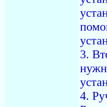
уста
помо
уста
3. Вт
нужн
уста
4. Ру