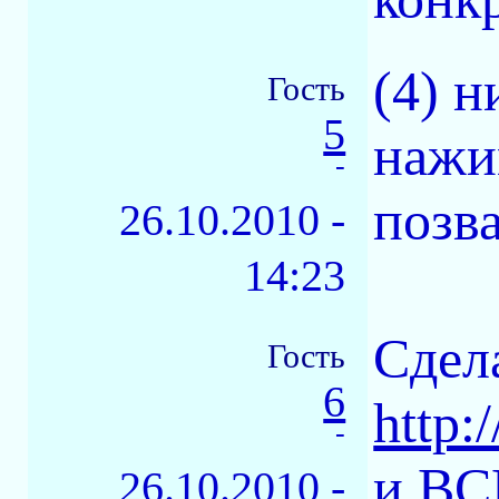
(4) н
Гость
5
нажи
-
позва
26.10.2010 -
14:23
Сдел
Гость
6
http:
-
и ВС
26.10.2010 -