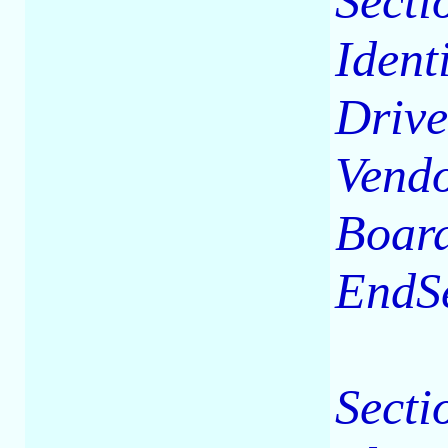
Secti
Ident
Drive
Vend
Boar
EndS
Secti