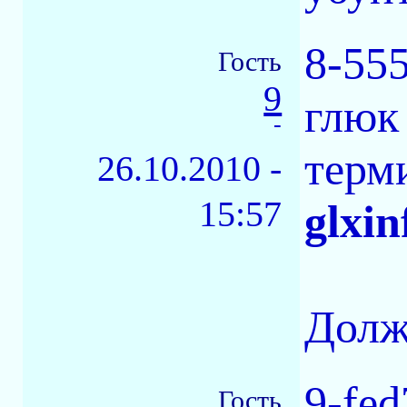
8-55
Гость
9
глюк
-
терм
26.10.2010 -
15:57
glxin
Должн
9-fed
Гость