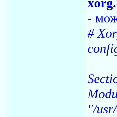
xorg.
- мож
# Xor
confi
Secti
Modu
"/usr