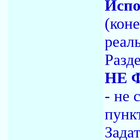
Испо
(кон
реал
Разд
НЕ 
- не
пунк
Зада