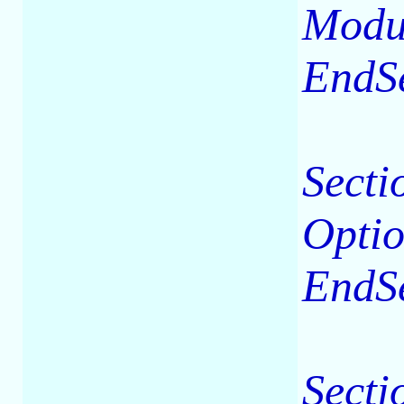
Modul
EndS
Secti
Opti
EndS
Secti