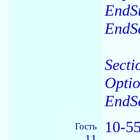
EndS
EndS
Secti
Optio
EndS
10-5
Гость
11