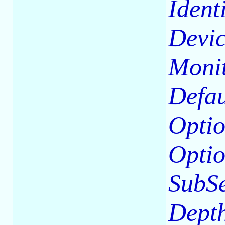
Ident
Devic
Moni
Defau
Optio
Opti
SubSe
Dept