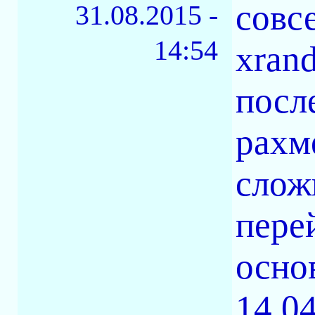
совс
31.08.2015 -
14:54
xrand
посл
рахм
слож
пере
осно
14.04