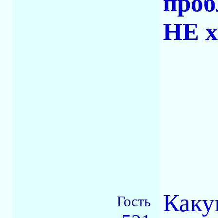
проб
НЕ х
Каку
Гость