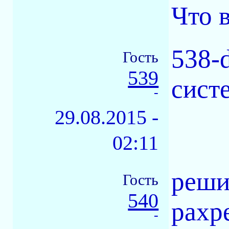
Что в
538-d
Гость
539
сист
-
29.08.2015 -
02:11
реши
Гость
540
рахр
-