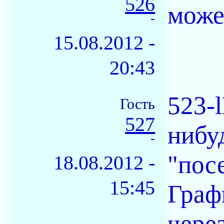
526
може
-
15.08.2012 -
20:43
523-
Гость
527
нибу
-
"пос
18.08.2012 -
15:45
Граф
чере