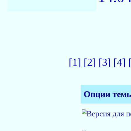
[1]
[2]
[3]
[4]
Опции тем