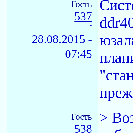
Систе
Гость
537
ddr4
-
юзал
28.08.2015 -
07:45
план
"ста
преж
> Во
Гость
538