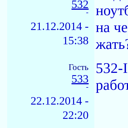
532
ноутб
-
на ч
21.12.2014 -
15:38
жать
532-
Гость
533
рабо
-
22.12.2014 -
22:20