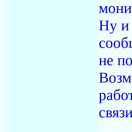
мони
Ну и
сооб
не п
Возм
рабо
связ