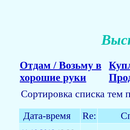
Выс
Отдам / Возьму в
Куп
хорошие руки
Про
Сортировка списка тем 
Дата-время
Re:
С