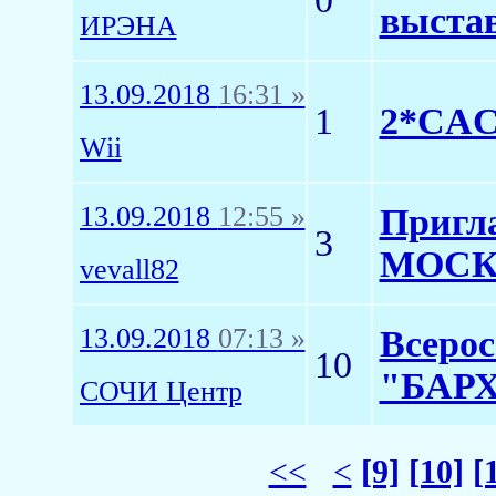
выстав
ИРЭНА
13.09.2018
16:31 »
1
2*СACI
Wii
13.09.2018
12:55 »
Пригла
3
МОСК
vevall82
13.09.2018
07:13 »
Всерос
10
"БАРХ
СОЧИ Центр
<<
<
[9]
[10]
[