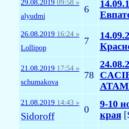
29.08.2019
09:58 »
14.09.
6
Евпат
alyudmi
26.08.2019
16:24 »
14.09.
7
Красн
Lollipop
24.08.
21.08.2019
17:54 »
78
CACIB
schumakova
АТАМ
21.08.2019
14:43 »
9-10 н
0
края
[
Sidoroff