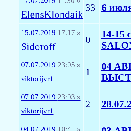
17.07.2019
11:30 »
33
6 июля
ElensKlondaik
15.07.2019
17:17 »
14-15
0
SALON
Sidoroff
07.07.2019
23:05 »
04 АВ
1
ВЫСТ
viktorijvr1
07.07.2019
23:03 »
2
28.07
viktorijvr1
04.07.2019
10:41 »
03 А