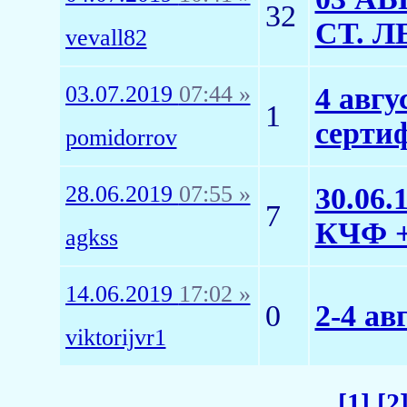
32
СТ. 
vevall82
03.07.2019
07:44 »
4 авгу
1
серти
pomidorrov
28.06.2019
07:55 »
30.06.
7
КЧФ +
agkss
14.06.2019
17:02 »
0
2-4 а
viktorijvr1
[1]
[2