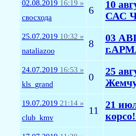
02.08.2019
16:19 »
10 авг
6
САС 
свосхода
25.07.2019
10:32 »
03 АВ
8
г.АР
nataliazoo
24.07.2019
16:53 »
25 авг
0
Жемчу
kls_grand
19.07.2019
21:14 »
21 ию
11
корсо
club_kmv