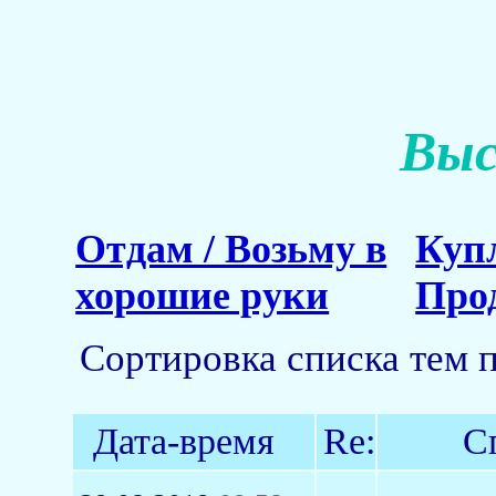
Выс
Отдам / Возьму в
Куп
хорошие руки
Про
Сортировка списка тем 
Дата-время
Re:
С