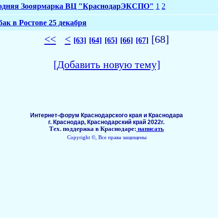
вогодняя Зооярмарка ВЦ "КраснодарЭКСПО"
1
2
ак в Ростове 25 декабря
<<
<
[68]
[63]
[64]
[65]
[66]
[67]
[Добавить новую тему]
Интернет-форум Краснодарского края и Краснодара
г. Краснодар, Краснодарский край 2022г.
Тех. поддержка в Краснодаре:
написать
Copyright ©, Все права защищены