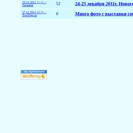
29.12.2011
15:42 »
52
24-25 декабря 2011г. Но
Savannik
27.12.2011
08:09 »
0
Много фото с выставки соб
ZverYuga ru