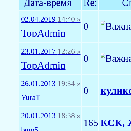
Дата-время
Re:
С
02.04.2019
14:40 »
0
TopAdmin
23.01.2017
12:26 »
0
TopAdmin
26.01.2013
19:34 »
0
кулико
YuraT
20.01.2013
18:38 »
165
КСК, 
bum5