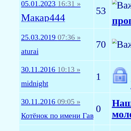
05.01.2023
16:31 »
53
Макар444
про
25.03.2019
07:36 »
70
aturai
30.11.2016
10:13 »
1
midnight
30.11.2016
09:05 »
Наш
0
мол
Котёнок по имени Гав