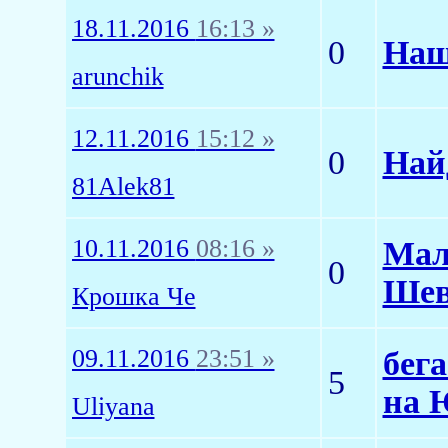
18.11.2016
16:13 »
0
Наш
arunchik
12.11.2016
15:12 »
0
Най
81Alek81
10.11.2016
08:16 »
Мал
0
Шев
Крошка Че
09.11.2016
23:51 »
бег
5
на
Uliyana