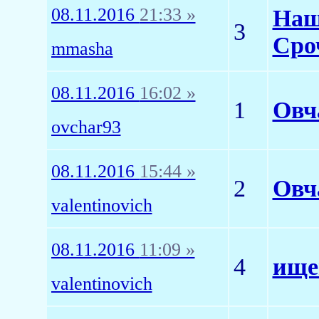
08.11.2016
21:33 »
Наш
3
Сро
mmasha
08.11.2016
16:02 »
1
Овч
ovchar93
08.11.2016
15:44 »
2
Овч
valentinovich
08.11.2016
11:09 »
4
ищем
valentinovich