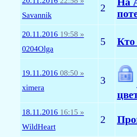
20.11.2016
22:58 »
На 
2
пот
Savannik
20.11.2016
19:58 »
5
Кто
0204Olga
19.11.2016
08:50 »
3
ximera
цвет
18.11.2016
16:15 »
2
Про
WildHeart