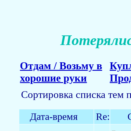
Потерялис
Отдам / Возьму в
Куп
хорошие руки
Про
Сортировка списка тем 
Дата-время
Re: