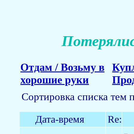
Потерялис
Отдам / Возьму в
Куп
хорошие руки
Про
Сортировка списка тем 
Дата-время
Re: