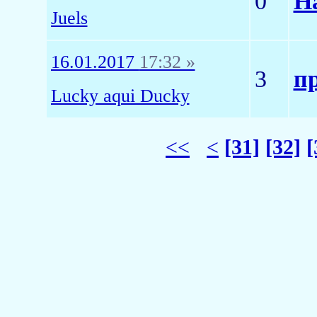
0
Н
Juels
16.01.2017
17:32 »
3
п
Lucky aqui Ducky
<<
<
[31]
[32]
[