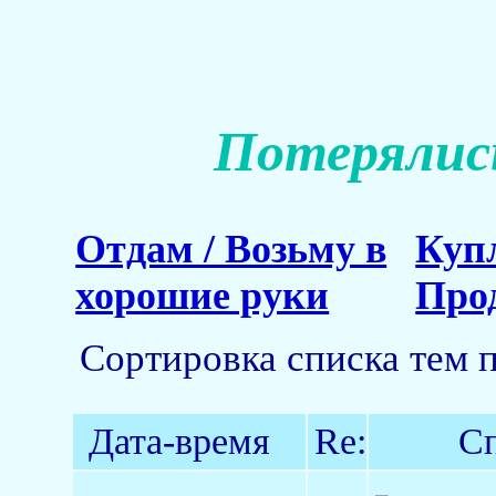
Потерялись
Отдам / Возьму в
Куп
хорошие руки
Про
Сортировка списка тем 
Дата-время
Re:
Сп