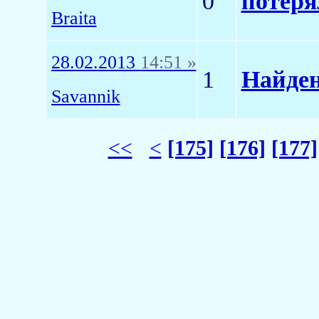
0
потер
Braita
28.02.2013
14:51 »
1
Найде
Savannik
<<
<
[175]
[176]
[177]