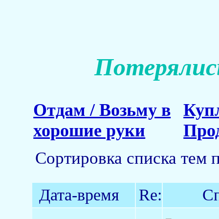
Потерялись
Отдам / Возьму в
Куп
хорошие руки
Про
Сортировка списка тем 
Дата-время
Re:
Сп