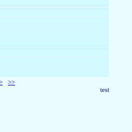
>
>>
test