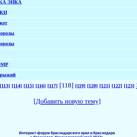
РКА ЭНКА
НКИ
кот
породы
породы
ЮМР
ь рыжий
[118]
[113]
[114]
[115]
[116]
[117]
[119]
[120]
[121]
[122]
[123]
[Добавить новую тему]
Интернет-форум Краснодарского края и Краснодара