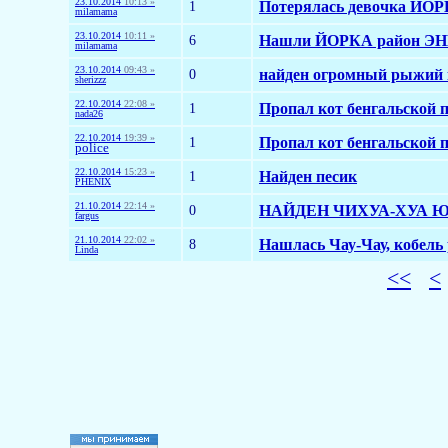
23.10.2014
10:13 »
1
Потерялась девочка ЙО
milamama
23.10.2014
10:11 »
6
Нашли ЙОРКА район Э
milamama
23.10.2014
09:43 »
0
найден огромный рыжий 
sherizzz
22.10.2014
22:08 »
1
Пропал кот бенгальской 
nada26
22.10.2014
19:39 »
1
Пропал кот бенгальской 
police
22.10.2014
15:23 »
1
Найден песик
PHENIX
21.10.2014
22:14 »
0
НАЙДЕН ЧИХУА-ХУА 
fargus
21.10.2014
22:02 »
8
Нашлась Чау-Чау, кобел
Linda
<<
<