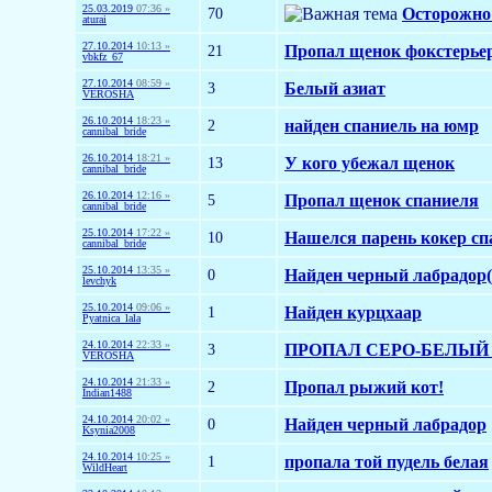
25.03.2019
07:36 »
70
Осторожн
aturai
27.10.2014
10:13 »
21
Пропал щенок фокстерьера
vbkfz_67
27.10.2014
08:59 »
3
Белый азиат
VEROSHA
26.10.2014
18:23 »
2
найден спаниель на юмр
cannibal_bride
26.10.2014
18:21 »
13
У кого убежал щенок
cannibal_bride
26.10.2014
12:16 »
5
Пропал щенок спаниеля
cannibal_bride
25.10.2014
17:22 »
10
Нашелся парень кокер сп
cannibal_bride
25.10.2014
13:35 »
0
Найден черный лабрадор(
levchyk
25.10.2014
09:06 »
1
Найден курцхаар
Pyatnica_lala
24.10.2014
22:33 »
3
ПРОПАЛ СЕРО-БЕЛЫЙ
VEROSHA
24.10.2014
21:33 »
2
Пропал рыжий кот!
Indian1488
24.10.2014
20:02 »
0
Найден черный лабрадор
Ksynia2008
24.10.2014
10:25 »
1
пропала той пудель белая
WildHeart