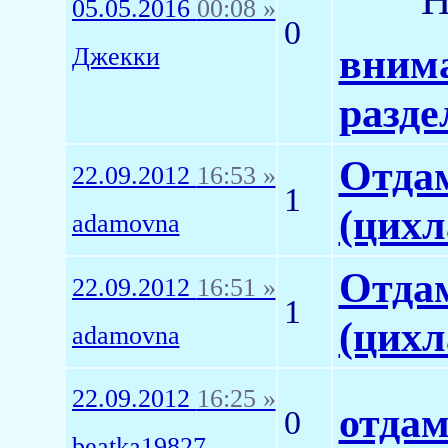
05.05.2016
00:08 »
0
внима
Джекки
разде
Отда
22.09.2012
16:53 »
1
(цихл
adamovna
Отда
22.09.2012
16:51 »
1
(цихл
adamovna
22.09.2012
16:25 »
отдам
0
beatka19827