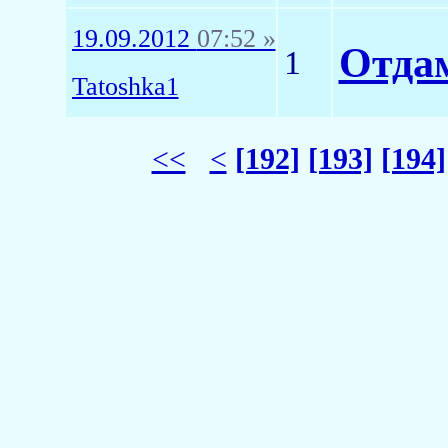
19.09.2012
07:52 »
Отдам
1
Tatoshka1
<<
<
[192]
[193]
[194]