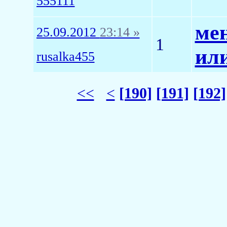
555111
ме
25.09.2012
23:14 »
1
ил
rusalka455
<<
<
[190]
[191]
[192]