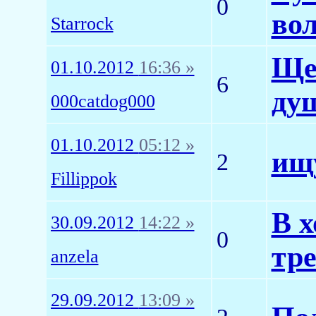
0
вол
Starrock
Ще
01.10.2012
16:36 »
6
душ
000catdog000
01.10.2012
05:12 »
ищ
2
Fillippok
В х
30.09.2012
14:22 »
0
тр
anzela
29.09.2012
13:09 »