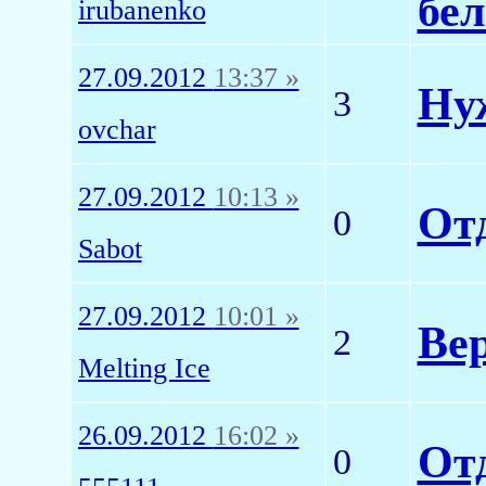
бел
irubanenko
27.09.2012
13:37 »
Нуж
3
ovchar
27.09.2012
10:13 »
От
0
Sabot
27.09.2012
10:01 »
Ве
2
Melting Ice
26.09.2012
16:02 »
От
0