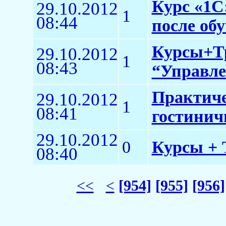
Курс «1С:
29.10.2012
1
08:44
после об
Курсы+Тр
29.10.2012
1
08:43
“Управле
Практиче
29.10.2012
1
08:41
гостинич
29.10.2012
0
Курсы + 
08:40
<<
<
[954]
[955]
[956]