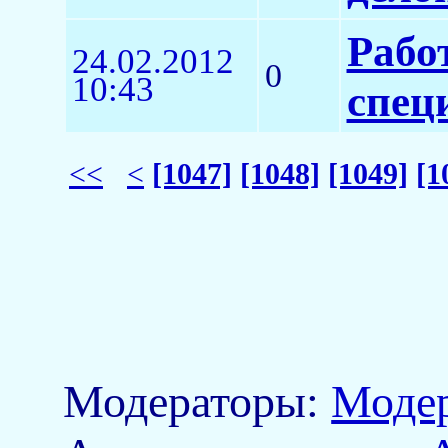
Рабо
24.02.2012
0
10:43
спец
<<
<
[1047]
[1048]
[1049]
[1
Модераторы:
Моде