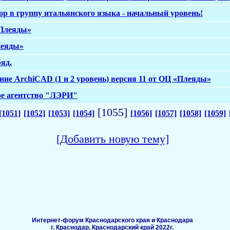
ор в группу итальянского языка - начальный уровень!
«Плеяды»
леяды»
ряд.
ие ArchiCAD (1 и 2 уровень) версия 11 от ОЦ «Плеяды»
ое агентство "ЛЭРИ"
[1055]
[1051]
[1052]
[1053]
[1054]
[1056]
[1057]
[1058]
[1059]
[Добавить новую тему]
Интернет-форум Краснодарского края и Краснодара
г. Краснодар, Краснодарский край 2022г.