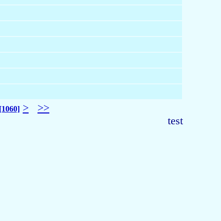
>
>>
[1060]
test