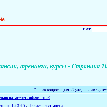
Имя:
ансии, тренинги, курсы - Страница 1
Список вопросов для обсуждения [автор те
льно разместить объявление!
енинг!
1
2
3
4
5
...
Последняя страница