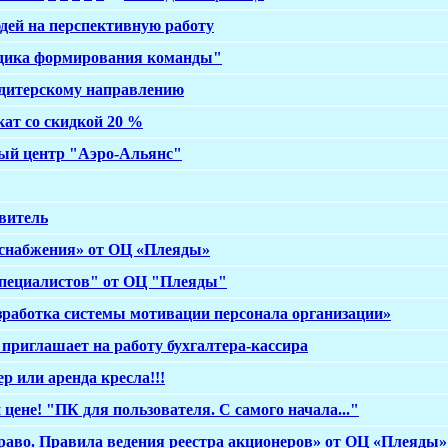
дей на перспективную работу
дика формирования команды"
ндитерскому направлению
ат со скидкой 20 %
ый центр "Аэро-Альянс"
витель
 снабжения» от ОЦ «Плеяды»
специалистов" от ОЦ "Плеяды"
работка системы мотивации персонала организации»
приглашает на работу бухгалтера-кассира
р или аренда кресла!!!
 цене! "ПК для пользователя. С самого начала..."
аво. Правила ведения реестра акционеров» от ОЦ «Плеяды»