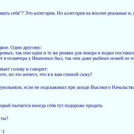
вать себя"? Это аллегория. Но аллегория на вполне реальные и, 
 двое. Один другому:
тровых, так они одни и те же рюмки для ликера и водки поставил
вот я позавчера у Ивановых был, так они даже рыбных ножей не 
ивает голову и говоpит:
ите, но это ничего, что я к вам спиной сижу?
увольняли, если не подскакивал при заходе Высокого Начальств
торый пытается иногда себя тут подороже продать.
 ты?
:)