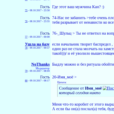
Гость
Где этот ваш мужчина Кан? :)
75
-
08.10.2017 - 23:50
Гость
74-Нас не забанить >тебе очень пл
76
-
08.10.2017 - 23:55
тебя разрывает от ненависти ко вс
Гость
76-_Шульц > Ты не ответил на вопр
77
-
09.10.2017 - 00:00
Ушла на базу
если начальник творит баспредел , в
78
-
09.10.2017 - 00:57
один раз не стала молчать на хамс
такой)))/ и её уволило вышестоящее
NoThanks
Быдлу можно и без ритуала обойтис
Модератор
79
-
09.10.2017 - 08:04
Гость
20-Имя_моё >
80
-
09.10.2017 - 08:17
Цитата:
Сообщение от
Имя_моё
который сегодня никто
Меня что-то коробит от этого выр
А если бы он(а) послал(а) тебя, б