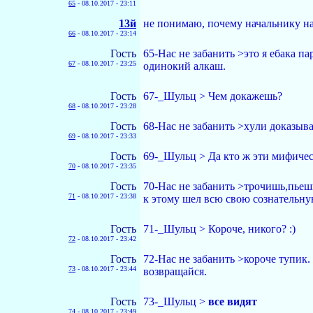
65
-
08.10.2017 - 23:11
13й
не понимаю, почему начальнику на
66
-
08.10.2017 - 23:14
Гость
65-Нас не забанить >это я ебака п
67
-
08.10.2017 - 23:25
одинокий алкаш.
Гость
67-_Шульц > Чем докажешь?
68
-
08.10.2017 - 23:28
Гость
68-Нас не забанить >хyли доказыва
69
-
08.10.2017 - 23:33
Гость
69-_Шульц > Да кто ж эти мифическ
70
-
08.10.2017 - 23:35
Гость
70-Нас не забанить >трочишь,пьешь
71
-
08.10.2017 - 23:38
к этому шел всю свою сознательн
Гость
71-_Шульц > Короче, никого? :)
72
-
08.10.2017 - 23:42
Гость
72-Нас не забанить >короче тупик.
73
-
08.10.2017 - 23:44
возвращайся.
Гость
73-_Шульц >
все видят
74
-
08.10.2017 - 23:49