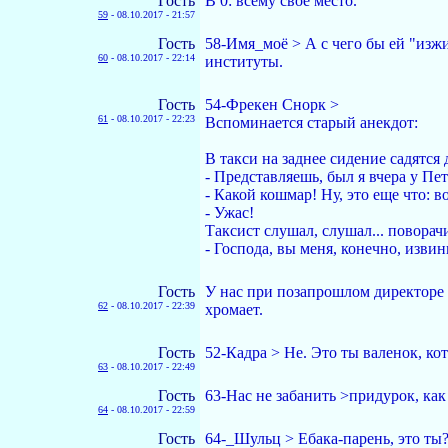
Гость
В 0: всему своё место.
59
-
08.10.2017 - 21:57
Гость
58-Имя_моё > А с чего бы ей "изжи
60
-
08.10.2017 - 22:14
институты.
Гость
54-Фрекен Снорк >
61
-
08.10.2017 - 22:23
Вспоминается старый анекдот:
В такси на заднее сидение садятся
- Представляешь, был я вчера у Пе
- Какой кошмар! Ну, это еще что: 
- Ужас!
Таксист слушал, слушал... повоpач
- Господа, вы меня, конечно, извин
Гость
У нас при позапрошлом директоре 
62
-
08.10.2017 - 22:39
хромает.
Гость
52-Кадра > Не. Это ты валенок, ко
63
-
08.10.2017 - 22:49
Гость
63-Нас не забанить >придурок, как
64
-
08.10.2017 - 22:59
Гость
64-_Шульц > Ебака-парень, это ты? 