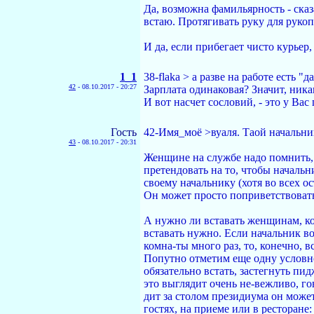
Да, возможна фамильярность - сказ
встаю. Протягивать руку для рукоп
И да, если прибегает чисто курьер,
1_1
38-flaka > а разве на работе есть "
42
-
08.10.2017 - 20:27
Зарплата одинаковая? Значит, ника
И вот насчет сословий, - это у Ва
Гость
42-Имя_моё >вуаля. Таой начальник
43
-
08.10.2017 - 20:31
Женщине на службе надо помнить, 
претендовать на то, чтобы началь
своему начальнику (хотя во всех о
Он может просто поприветствовать
А нужно ли вставать женщинам, ког
вставать нужно. Если начальник во
комна-ты много раз, то, конечно, в
Попутно отметим еще одну условно
обязательно встать, застегнуть пи
это выглядит очень не-вежливо, г
дит за столом президиума он может
гостях, на приеме или в ресторане: