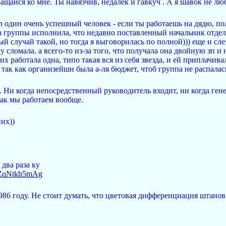
ащайся ко мне. Ты навязчив, недалек и гавкуч . А я шавок не л
л один очень успешный человек - если ты работаешь на дядю, по
ца группы исполнила, что недавно поставленный начальник отде
ый случай такой, но тогда я выговорилась по полной))) еще и сле
гу сломала. а всего-то из-за того, что получала она двойную зп 
 работала одна, типо такая вся из себя звезда, и ей приплачивал
о так как организейшн была а-ля бюджет, чтоб группа не распалась
. Ни когда непосредственный руководитель входит, ни когда гене
Как мы работаем вообще.
их))
два раза ку
=2ZqNtkh5mAg
86 году. Не стоит думать, что цветовая дифференциация штанов 