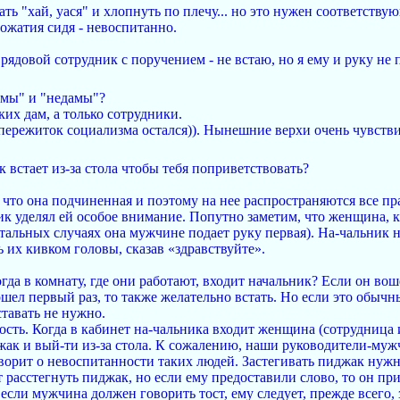
ать "хай, уася" и хлопнуть по плечу... но это нужен соответств
ожатия сидя - невоспитанно.
 рядовой сотрудник с поручением - не встаю, но я ему и руку не 
дамы" и "недамы"?
ких дам, а только сотрудники.
с пережиток социализма остался)). Нынешние верхи очень чувств
 встает из-за стола чтобы тебя поприветствовать?
что она подчиненная и поэтому на нее распространяются все пр
ник уделял ей особое внимание. Попутно заметим, что женщина,
стальных случаях она мужчине подает руку первая). На-чальник 
 их кивком головы, сказав «здравствуйте».
да в комнату, где они работают, входит начальник? Если он воше
шел первый раз, то также желательно встать. Но если это обычн
ставать не нужно.
сть. Когда в кабинет на-чальника входит женщина (сотрудница 
джак и вый-ти из-за стола. К сожалению, наши руководители-му
оворит о невоспитанности таких людей. Застегивать пиджак нужн
 расстегнуть пиджак, но если ему предоставили слово, то он при
 если мужчина должен говорить тост, ему следует, прежде всего, 