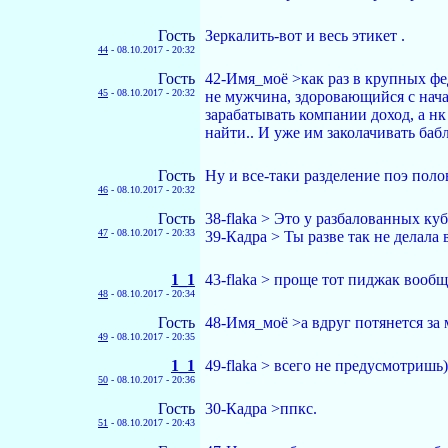
Гость
Зеркалить-вот и весь этикет .
44
-
08.10.2017 - 20:32
Гость
42-Имя_моё >как раз в крупных фе
45
-
08.10.2017 - 20:32
не мужчина, здоровающийся с нача
зарабатывать компании доход, а нк
найти.. И уже им заколачивать баб
Гость
Ну и все-таки разделение поэ поло
46
-
08.10.2017 - 20:32
Гость
38-flaka > Это у разбалованных ку
47
-
08.10.2017 - 20:33
39-Кадра > Ты разве так не делала 
1_1
43-flaka > проще тот пиджак вообще
48
-
08.10.2017 - 20:34
Гость
48-Имя_моё >а вдруг потянется за м
49
-
08.10.2017 - 20:35
1_1
49-flaka > всего не предусмотришь)
50
-
08.10.2017 - 20:36
Гость
30-Кадра >ппкс.
51
-
08.10.2017 - 20:43