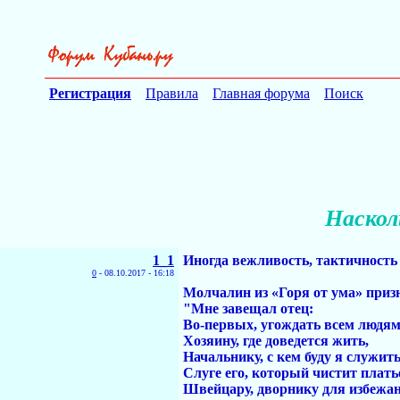
Регистрация
Правила
Главная форума
Поиск
Наскол
1_1
Иногда вежливость, тактичность
0
-
08.10.2017 - 16:18
Молчалин из «Горя от ума» приз
"Мне завещал отец:
Во-первых, угождать всем людям 
Хозяину, где доведется жить,
Начальнику, с кем буду я служить
Слуге его, который чистит плать
Швейцару, дворнику для избежан