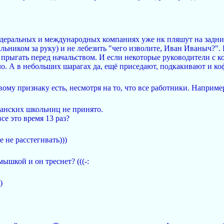
деральных и международных компаниях уже нк пляшут на задних
льником за руку) и не лебезить "чего изволите, Иван Иваныч?"
 прыгать перед начальством. И если некоторые руководители с к
ло. А в небольших шарагах да, ещё приседают, подкакивают и коф
вому признаку есть, несмотря на то, что все работники. Наприме
банских школьниц не принято.
все это время 13 раз?
 не расстегивать)))
ышкой и он треснет? (((-:
)