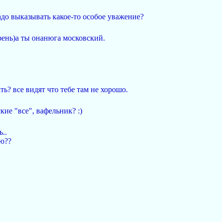
до выказывать какое-то особое уважение?
арень)а ты онанюга московский.
ть? все видят что тебе там не хорошо.
ие "все", вафельник? :)
..
ую??