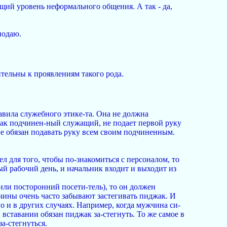
ующий уровень неформального общения. А так - да,
подаю.
ительны к проявлениям такого рода.
авила служебного этике-та. Она не должна
 как подчинен-ный служащий, не подает первой руку
не обязан подавать руку всем своим подчиненным.
л для того, чтобы по-знакомиться с персоналом, то
ый рабочий день, и начальник входит и выходит из
или посторонний посети-тель), то он должен
жчины очень часто забывают застегивать пиджак. И
о и в других случаях. Например, когда мужчина си-
 вставании обязан пиджак за-стегнуть. То же самое в
за-стегнуться.