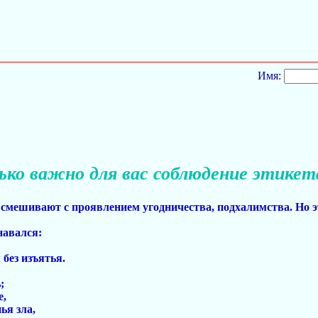
Имя:
ько важно для вас соблюдение этикет
 смешивают с проявлением угодничества, подхалимства. Но э
навался:
без изъятья.
;
е,
ья зла,