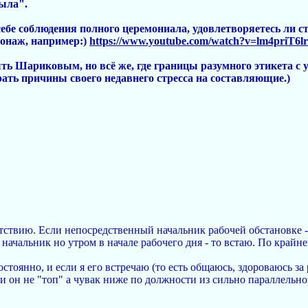
была".
себе соблюдения полного церемониала, удовлетворяетесь ли 
рсонаж, например:)
https://www.youtube.com/watch?v=lm4priT6l
быть Шариковым, но всё же, где границы разумного этикета с
ать причины своего недавнего стресса на составляющие.)
тствию. Если непосредственный начальник рабочей обстановке -
начальник но утром в начале рабочего дня - то встаю. По край
остоянно, и если я его встречаю (то есть общаюсь, здороваюсь за р
и он не "топ" а чувак ниже по должности из сильно параллельно