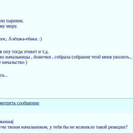
охо паренек.
ему миру.
ос, Алёшка-ебака. :)
 опу тогда этикет и т.д.
тво начальницы , божечки , собрала собрание чтоб меня уволить 
 начальство )
ь...
ажения(
удучи твоим начальником, у тебя бы не возникло такой реакции?