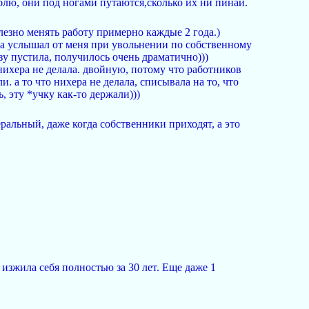
юблю, они под ногами путаются,сколько их ни пинай.
лезно менять работу примерно каждые 2 года.)
ла услышал от меня при увольнении по собственному
зу пустила, получилось очень драматично)))
и нихера не делала. двойную, потому что работников
и. а то что нихера не делала, списывала на то, что
, эту *учку как-то держали)))
ральный, даже когда собственники приходят, а это
изжила себя полностью за 30 лет. Еще даже 1