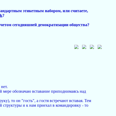
стандартным этикетным набором, или считаете,
rk
?
 учетом сегодняшней демократизации общества?
 нет.
ней мере обозначаю вставание приподнимаясь над
уку), то он "гость", а гостя встречают вставая. Тем
й структуры и к нам приехал в командировку - то