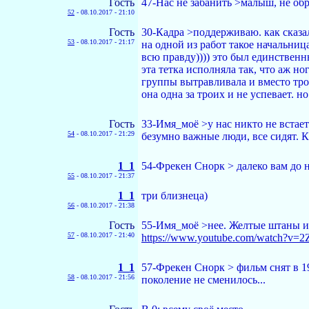
Гость
47-Нас не забанить >малыш, не обр
52
-
08.10.2017 - 21:10
Гость
30-Кадра >поддерживаю. как сказа
53
-
08.10.2017 - 21:17
на одной из работ такое начальни
всю правду)))) это был единственн
эта тетка исполняла так, что аж но
группы вытравливала и вместо троих
она одна за троих и не успевает. н
Гость
33-Имя_моё >у нас никто не встает
54
-
08.10.2017 - 21:29
безумно важные люди, все сидят. 
1_1
54-Фрекен Снорк > далеко вам до н
55
-
08.10.2017 - 21:37
1_1
три близнеца)
56
-
08.10.2017 - 21:38
Гость
55-Имя_моё >нее. Желтые штаны и 
57
-
08.10.2017 - 21:40
https://www.youtube.com/watch?v
1_1
57-Фрекен Снорк > фильм снят в 19
58
-
08.10.2017 - 21:56
поколение не сменилось...