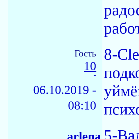
радо
рабо
8-Cl
Гость
10
подк
-
уймё
06.10.2019 -
08:10
псих
5-Ва
arlena