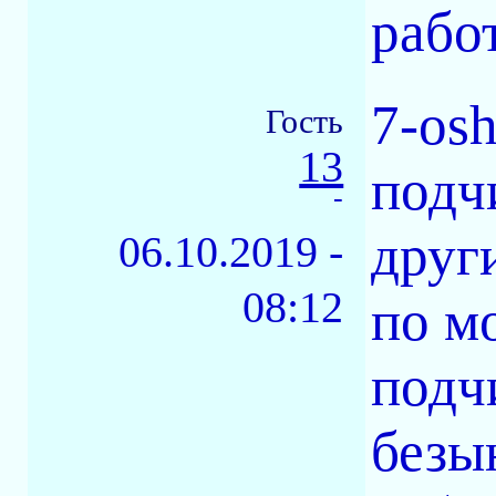
рабо
7-os
Гость
13
подч
-
друг
06.10.2019 -
08:12
по м
подч
безы