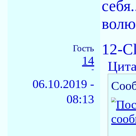
себя
волю
12-Cl
Гость
14
Цита
-
06.10.2019 -
Соо
08:13