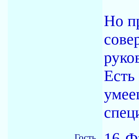
Но п
сове
руко
Есть
умее
специ
16-Ф
Гость