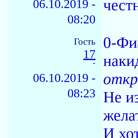
честн
06.10.2019 -
08:20
0-Фи
Гость
17
наки
-
откр
06.10.2019 -
08:23
Не и
жела
И хо