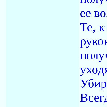
ее в
Те, 
руков
полу
уходя
Убир
Всег