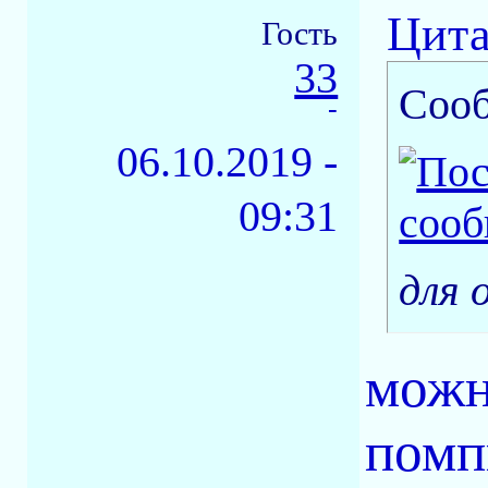
Цита
Гость
33
Соо
-
06.10.2019 -
09:31
для 
можн
помп