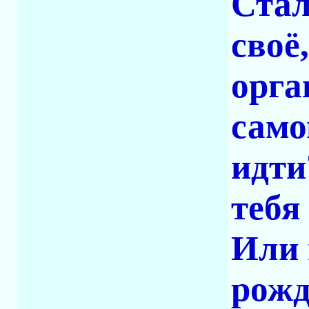
Стал
своё
орга
само
идти
тебя
Или 
рож