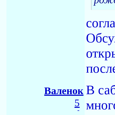
согла
Обсу
откр
посл
В са
Валенок
5
мног
-