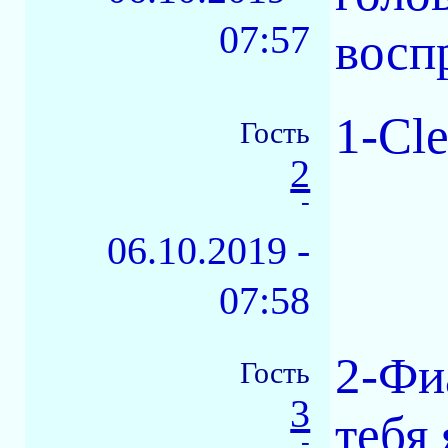
07:57
восп
1-Cl
Гость
2
-
06.10.2019 -
07:58
2-Фи
Гость
3
тебя
-