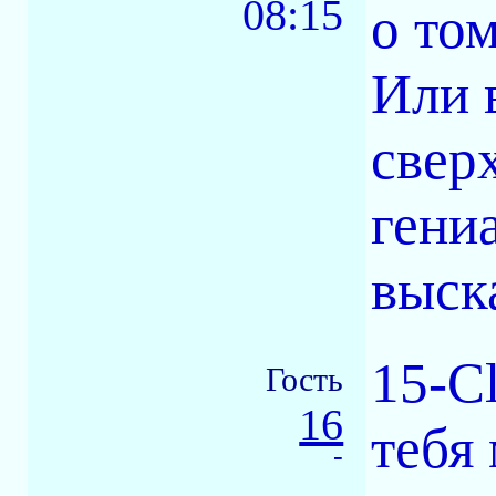
08:15
о том
Или 
свер
гени
выск
15-Cl
Гость
16
тебя
-