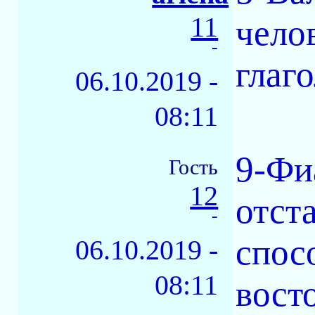
11
чело
-
глаго
06.10.2019 -
08:11
9-Фи
Гость
12
отста
-
спос
06.10.2019 -
08:11
вост