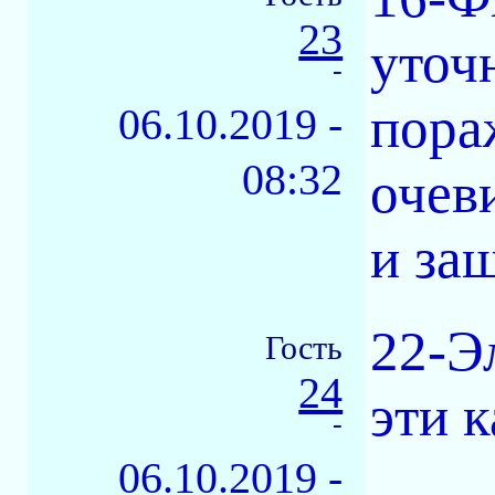
23
уточ
-
пора
06.10.2019 -
08:32
очев
и защ
22-Э
Гость
24
эти 
-
06.10.2019 -