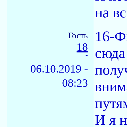
на в
16-Ф
Гость
18
сюда
-
полу
06.10.2019 -
08:23
вним
путя
И я 