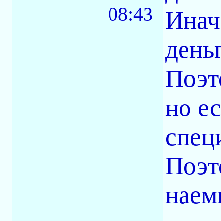
08:43
Инач
день
Поэто
но е
спец
Поэт
наем