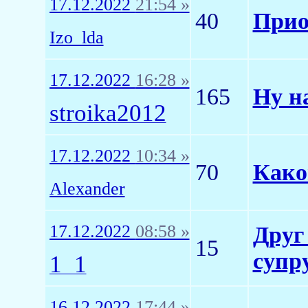
17.12.2022
21:54 »
40
Прио
Izo_lda
17.12.2022
16:28 »
165
Ну н
stroika2012
17.12.2022
10:34 »
70
Како
Alexander
17.12.2022
08:58 »
Друг 
15
супр
1_1
16.12.2022
17:44 »