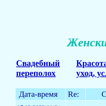
Женски
Свадебный
Красот
переполох
уход, у
Дата-время
Re:
С