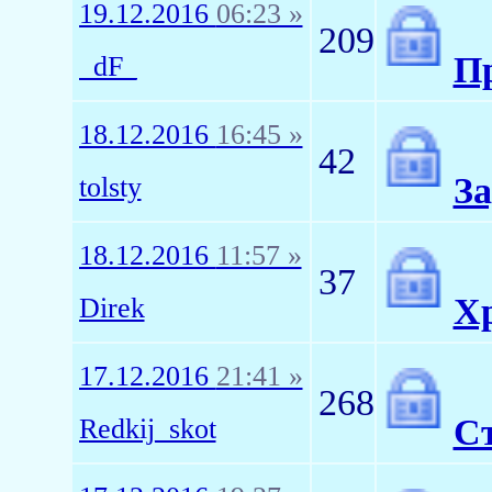
19.12.2016
06:23 »
209
П
_dF_
18.12.2016
16:45 »
42
За
tolsty
18.12.2016
11:57 »
37
Х
Direk
17.12.2016
21:41 »
268
С
Redkij_skot