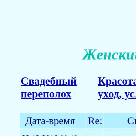
Женский
Свадебный
Красот
переполох
уход, у
Дата-время
Re:
С