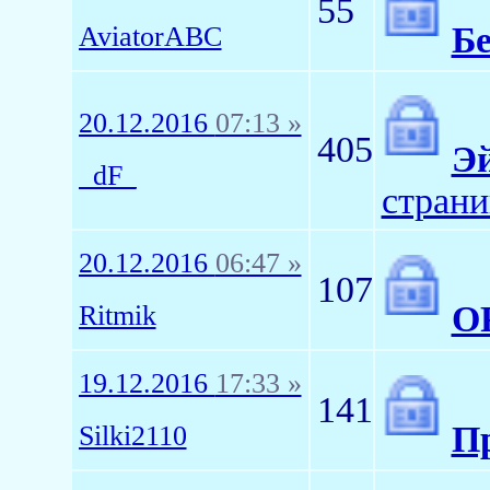
55
Бе
AviatorABC
20.12.2016
07:13 »
405
Э
_dF_
страни
20.12.2016
06:47 »
107
O
Ritmik
19.12.2016
17:33 »
141
Пр
Silki2110