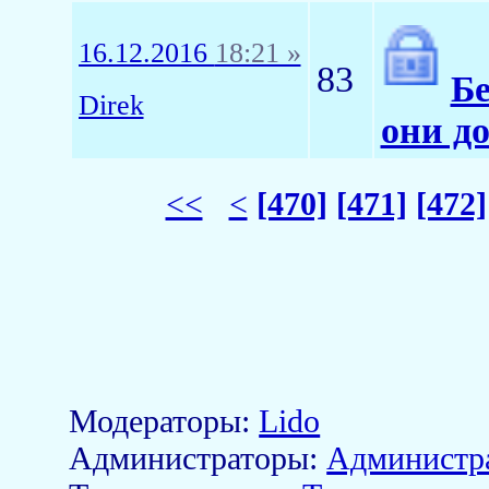
16.12.2016
18:21 »
83
Бе
Direk
они д
<<
<
[470]
[471]
[472]
Модераторы:
Lido
Aдминистраторы:
Администр