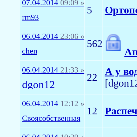
07.04.2014
09:09 »
5
Ортопе
rm93
06.04.2014
23:06 »
562
Ап
chen
06.04.2014
21:33 »
А у во
22
[dgon1
dgon12
06.04.2014
12:12 »
12
Распеч
Своясобственная