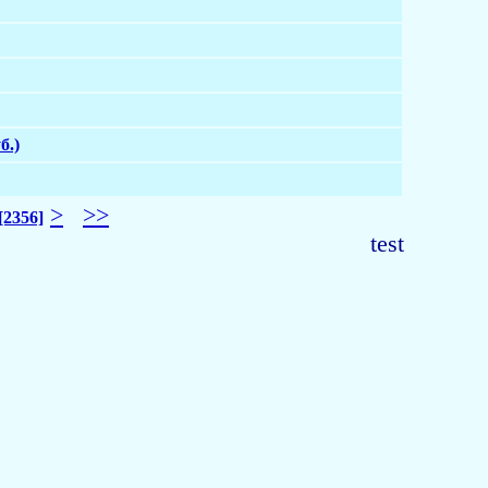
б.)
>
>>
[2356]
test