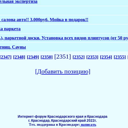
ельная экспертиза
алона авто!! 3.000руб. Мойка в подарок!!
а паркета
), паркетной доски. Установка всех видов плинтусов (от 50 ру
стниц. Сауны
[2351]
[2347]
[2348]
[2349]
[2350]
[2352]
[2353]
[2354]
[2355]
[Добавить позицию]
Интернет-форум Краснодарского края и Краснодара
г. Краснодар, Краснодарский край 2022г.
Тех. поддержка в Краснодаре:
написать