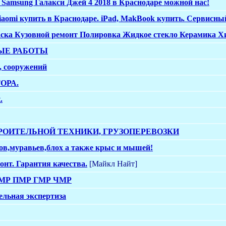
Samsung Галакси Джей 4 2018 в Краснодаре можной нас!
iaomi купить в Краснодаре. iPad, MakBook купить. Сервисный
ска Кузовной ремонт Полировка Жидкое стекло Керамика Хи
ЫЕ РАБОТЫ
, сооружений
ОРА.
.
РОИТЕЛЬНОЙ ТЕХНИКИ, ГРУЗОПЕРЕВОЗКИ
ов,муравьев,блох а также крыс и мышей!
онт. Гарантия качества.
[Майкл Найт]
МР ПМР ГМР ЧМР
ельная экспертиза