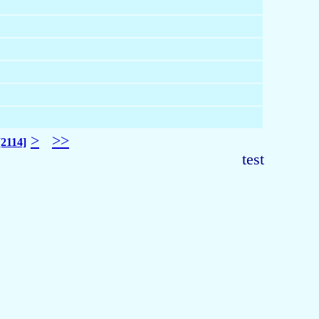
>
>>
[2114]
test