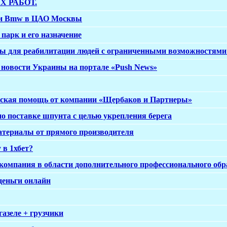
 РАБОТ.
ики Bmw в ЦАО Москвы
парк и его назначение
ты для реабилитации людей с ограниченными возможност
новости Украины на портале «Push News»
ская помощь от компании «Щербаков и Партнеры»
о поставке шпунта с целью укрепления берега
териалы от прямого производителя
 в 1хбет?
компания в области дополнительного профессионального обр
деньги онлайн
газеле + грузчики