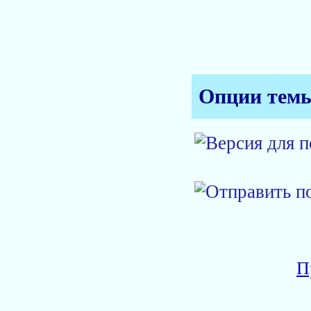
Опции тем
П