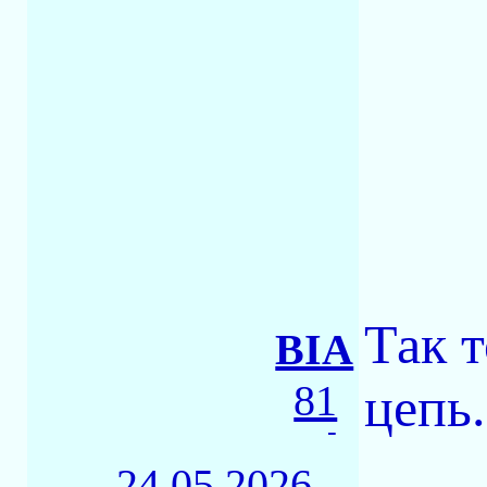
Так 
BIA
81
цепь.
-
24.05.2026 -