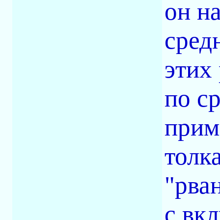
он н
сред
этих
по с
прим
толк
"рва
с вк