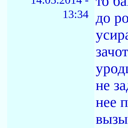
то б
13:34
до ро
усир
зачо
урод
не з
нее 
вызы