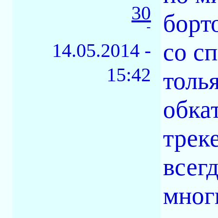
30
борт
-
со сп
14.05.2014 -
15:42
толь
обка
трек
всегд
мног