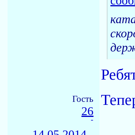
ката
скор
держ
Ребя
Тепер
Гость
26
-
14.05.2014 -