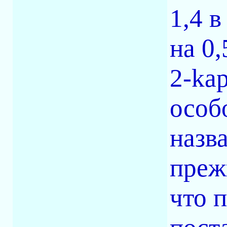
1,4 
на 0,
2-ka
особ
назв
преж
что 