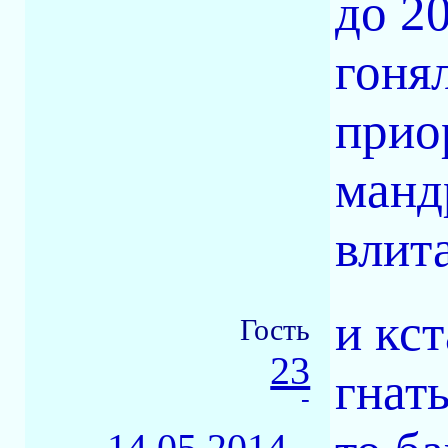
до 20
гоня
прио
манд
влит
и кст
Гость
23
гнат
-
14.05.2014 -