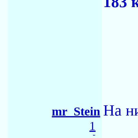
183 
На н
mr_Stein
1
-