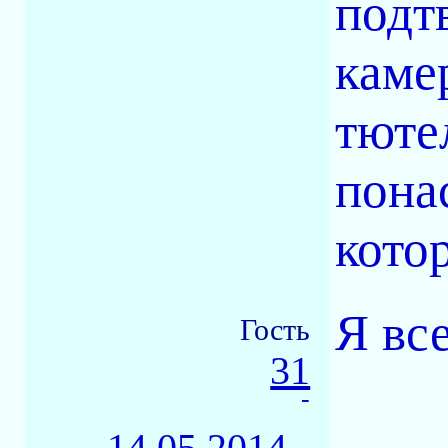
подт
каме
тюте
пона
кото
Я вс
Гость
31
-
14.05.2014 -