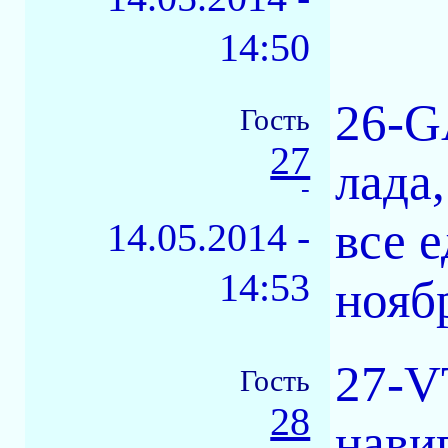
14:50
26-G
Гость
27
лада,
-
все е
14.05.2014 -
14:53
ноябр
27-V
Гость
28
нави