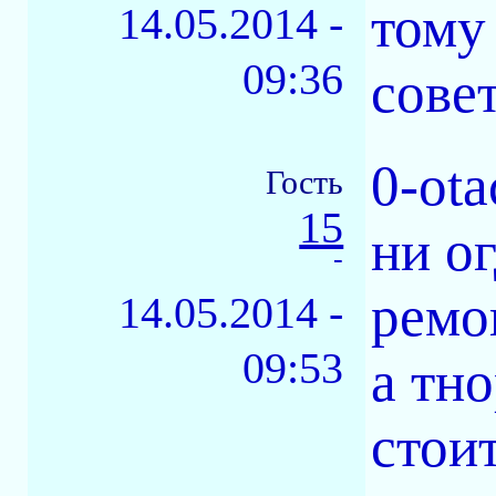
тому 
14.05.2014 -
09:36
совет
0-ota
Гость
15
ни о
-
ремо
14.05.2014 -
09:53
а тн
стои