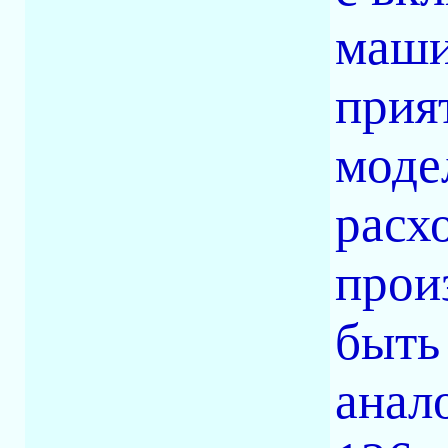
маши
прия
моде
расх
прои
быть 
анал