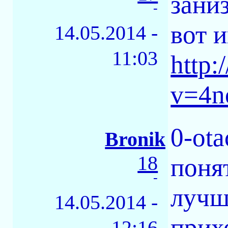
зани
-
вот 
14.05.2014 -
11:03
http
v=4n
0-ota
Bronik
18
поня
-
лучше
14.05.2014 -
прих
12:16