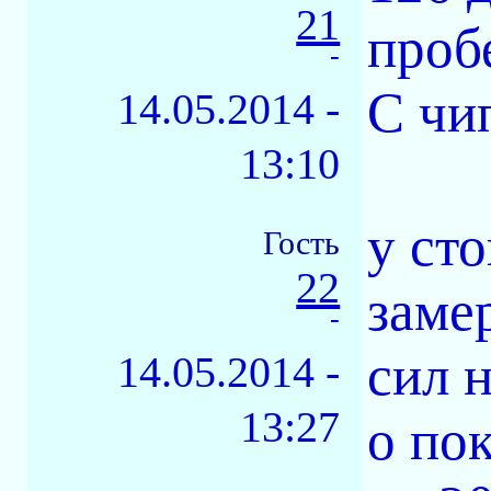
21
проб
-
С чи
14.05.2014 -
13:10
у ст
Гость
22
заме
-
сил 
14.05.2014 -
13:27
о по