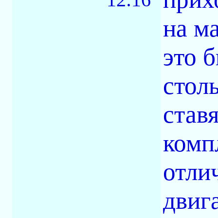
на м
это 
столь
став
комп
отли
двиг