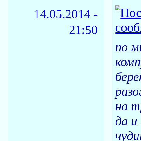
14.05.2014 -
21:50
по м
комп
бере
разо
на т
да и
чуди