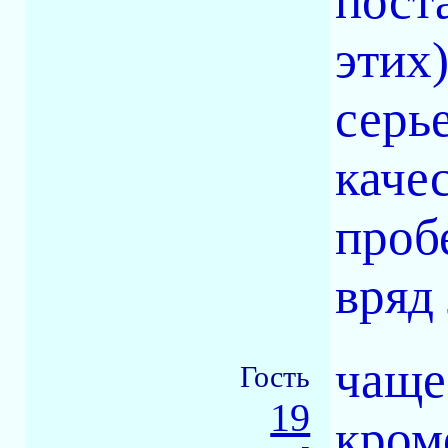
пост
этих
серь
качес
пробе
вряд
чаще
Гость
19
кром
-