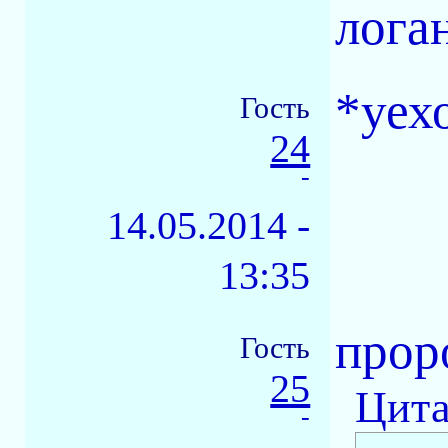
лога
*уех
Гость
24
-
14.05.2014 -
13:35
прор
Гость
25
Цита
-