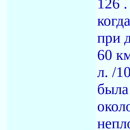
126 .
когд
при 
60 км
л. /1
была
окол
непл