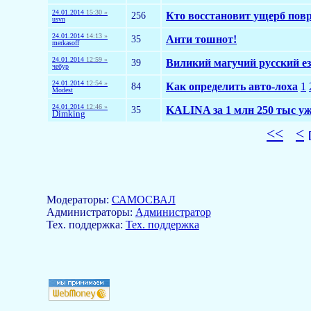
24.01.2014
15:30 »
256
Кто восстановит ущерб пов
usvn
24.01.2014
14:13 »
35
Анти тошнот!
merkasoff
24.01.2014
12:59 »
39
Виликий магучий русский езы
чебур
24.01.2014
12:54 »
84
Как определить авто-лоха
1
Modest
24.01.2014
12:46 »
35
KALINA за 1 млн 250 тыс уж
Dimking
<<
<
Модераторы:
САМОСВАЛ
Aдминистраторы:
Администратор
Тех. поддержка:
Тех. поддержка