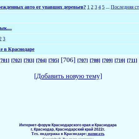
режденных авто от упавших деревьев?
1
2
3
4
5
...
Последняя с
к....
2
3
е в Краснодаре
[706]
[701]
[702]
[703]
[704]
[705]
[707]
[708]
[709]
[710]
[711]
[Добавить новую тему]
Интернет-форум Краснодарского края и Краснодара
г. Краснодар, Краснодарский край 2022г.
Тех. поддержка в Краснодаре:
написать
Copyright ©, Все права защищены