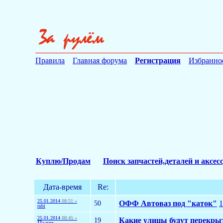
Правила
Главная форума
Регистрация
Избранно
Куплю/Продам
Поиск запчастей,деталей и аксес
Дата-время
Re:
25.01.2014
08:51 »
50
ОФФ Автоваз под "каток"
1
rubi
25.01.2014
08:45 »
19
Какие улицы будут перекры
Палач