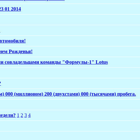
3 01 2014
?
Автомобиля!
нем Рожденья!
али совладельцами команды "Формулы-1" Lotus
?
м) 000 (миллионом) 200 (двухстами) 000 (тысячами) пробега.
недели?
1
2
3
4