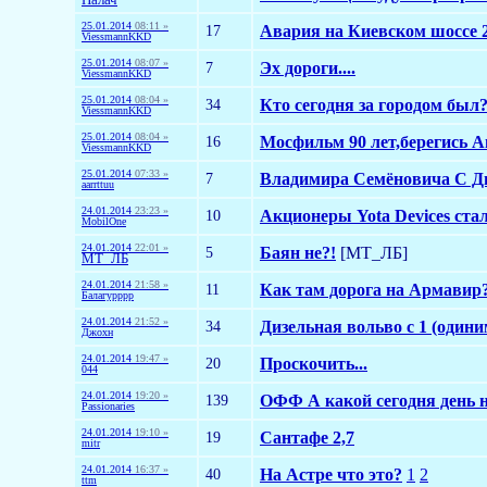
25.01.2014
08:11 »
17
Авария на Киевском шоссе 2
ViessmannKKD
25.01.2014
08:07 »
7
Эх дороги....
ViessmannKKD
25.01.2014
08:04 »
34
Кто сегодня за городом был
ViessmannKKD
25.01.2014
08:04 »
16
Мосфильм 90 лет,берегись 
ViessmannKKD
25.01.2014
07:33 »
7
Владимира Семёновича С Д
aarrttuu
24.01.2014
23:23 »
10
Акционеры Yota Devices ст
MobilOne
24.01.2014
22:01 »
5
Баян не?!
[МТ_ЛБ]
МТ_ЛБ
24.01.2014
21:58 »
11
Как там дорога на Армавир
Балагурррр
24.01.2014
21:52 »
34
Дизельная вольво с 1 (одини
Джохн
24.01.2014
19:47 »
20
Проскочить...
044
24.01.2014
19:20 »
139
ОФФ А какой сегодня день 
Passionaries
24.01.2014
19:10 »
19
Сантафе 2,7
mitr
24.01.2014
16:37 »
40
На Астре что это?
1
2
ttm