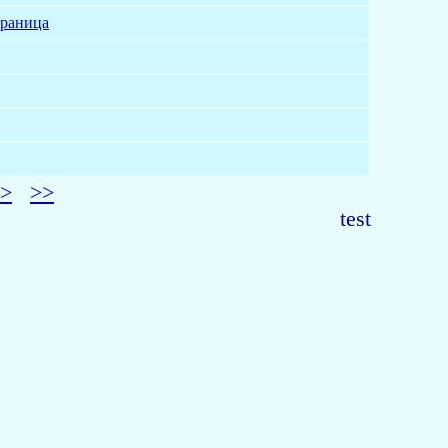
траница
>
>>
test