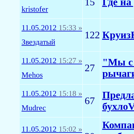
15
Где на
kristofer
11.05.2012
15:33 »
122
КруизК
Звездатый
11.05.2012
15:27 »
"Мы с 
27
рычаги
Mehos
11.05.2012
15:18 »
Предл
67
бухло
Mudrec
Компа
11.05.2012
15:02 »