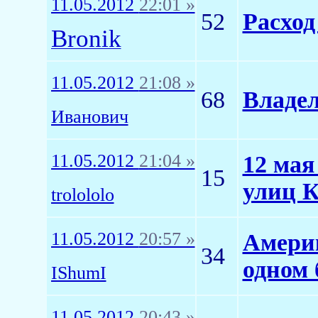
11.05.2012
22:01 »
52
Расход
Bronik
11.05.2012
21:08 »
68
Владел
Иванович
11.05.2012
21:04 »
12 мая
15
улиц К
trolololo
11.05.2012
20:57 »
Америк
34
одном 
IShumI
11.05.2012
20:43 »