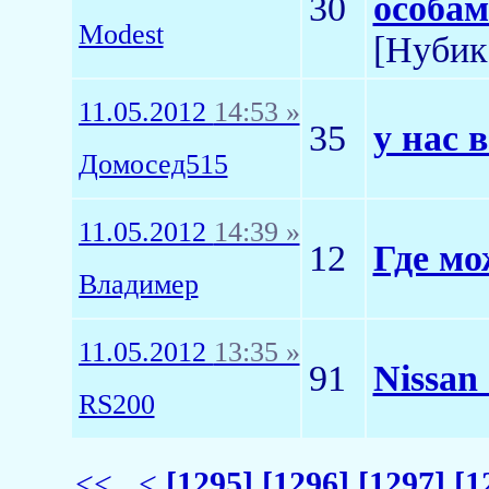
30
особам
Modest
[Нyбик
11.05.2012
14:53 »
35
у нас 
Домосед515
11.05.2012
14:39 »
12
Где мо
Владимер
11.05.2012
13:35 »
91
Nissan
RS200
<<
<
[1295]
[1296]
[1297]
[1