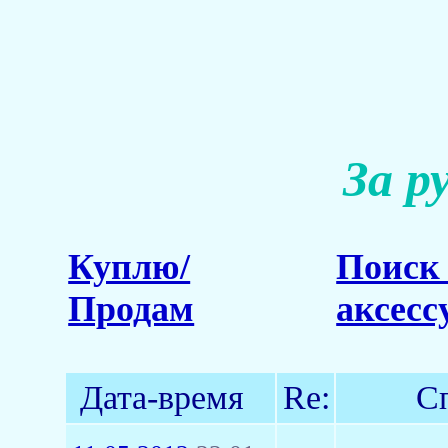
За р
Куплю/
Поиск 
Продам
аксесс
Дата-время
Re:
Сп