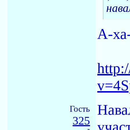
нава
А-ха-
http
v=4S
Нава
Гость
325
учас
-