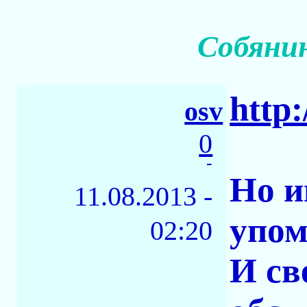
Собянин
http:
osv
0
-
Но и
11.08.2013 -
упом
02:20
И св