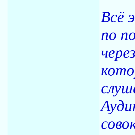
Всё 
по п
чере
кото
слуш
Ауди
сово