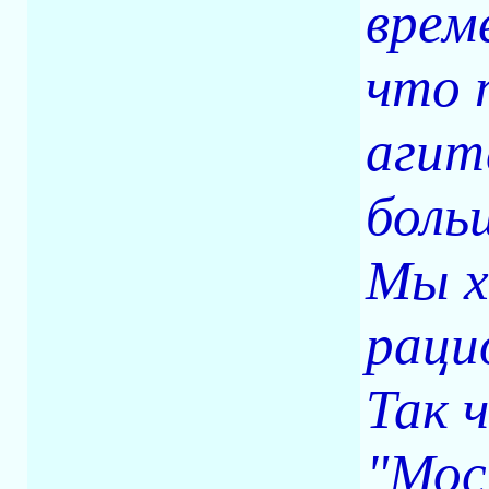
врем
что 
агит
боль
Мы х
раци
Так 
"Мос