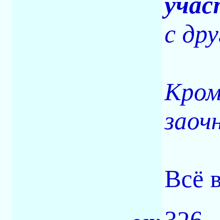
учас
с др
Кром
заоч
Всё 
326 -