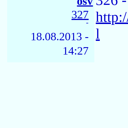
osv
327
http:
-
l
18.08.2013 -
14:27