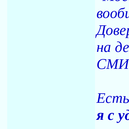
вооб
Дове
на д
СМИ
Есть
я с 