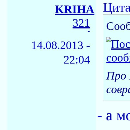
Цита
KRIHA
321
Соо
-
14.08.2013 -
22:04
Про 
совр
- а м