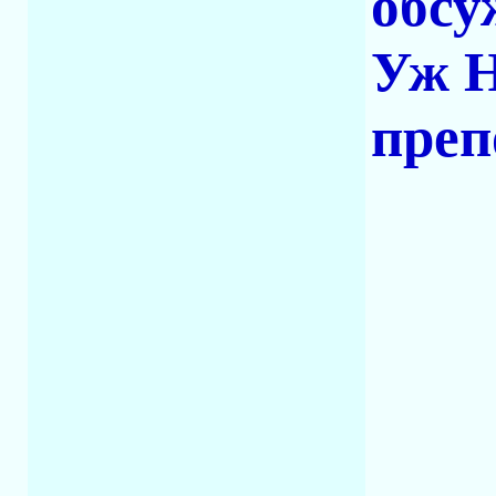
обсу
Уж Н
преп