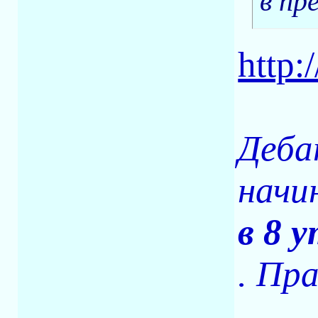
в пр
http:
Деба
начи
в 8 
. Пр