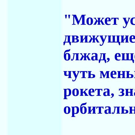
"Может ус
движущиес
блжад, ещ
чуть мень
рокета, зн
орбиталь