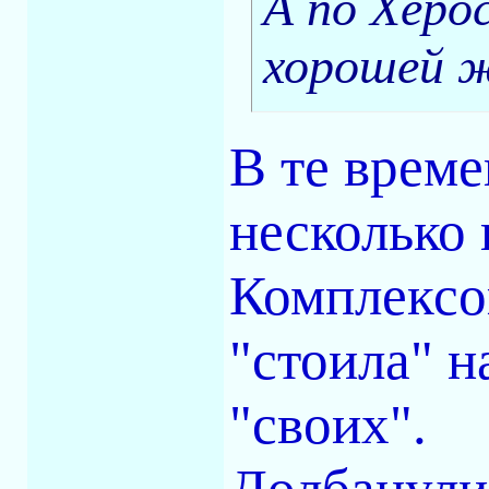
А по Херо
хорошей ж
В те време
несколько 
Комплексо
"стоила" 
"своих".
Долбанули