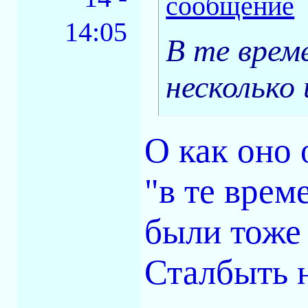
14:05
В те врем
несколько
О как оно 
"в те врем
были тоже
Сталбыть 