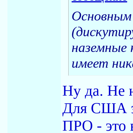
Основным
(дискутир
наземные 
имеет ник
Ну да. Не н
Для США э
ПРО - это 