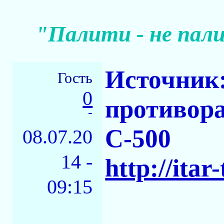
"Палити - не пал
Источник:
Гость
0
противора
-
С-500
08.07.20
14 -
http://itar
09:15