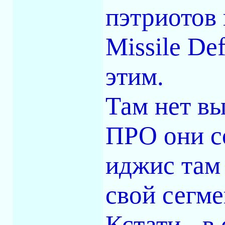
пэтриотов
Missile De
этим.
Там нет в
ПРО они со
иджис там 
свой сегме
Кстати - в