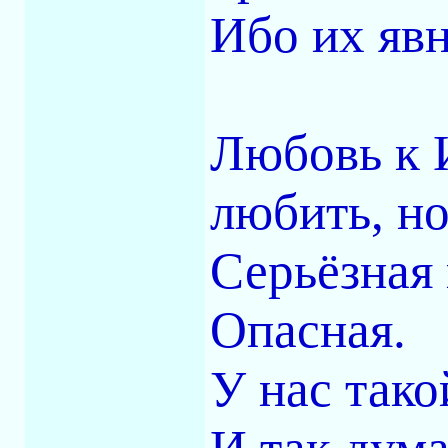
Ибо их явн
Любовь к И
любить, но
Серьёзная 
Опасная.
У нас такой
И так дума