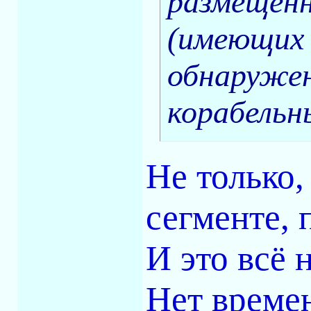
размещённ
(имеющих 
обнаруже
корабельн
Не только,
сегменте, 
И это всё 
Нет време