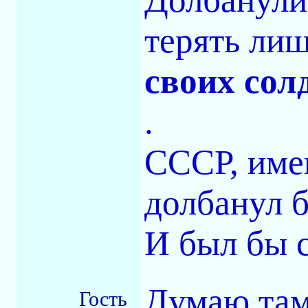
терять ли
своих сол
.
СССР, име
долбанул б
И был бы 
Думаю там
Гость