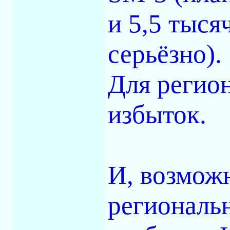
и 5,5 тыся
серьёзно).
Для регион
избыток.
И, возмож
региональн