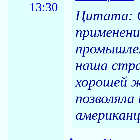
13:30
Цитата: С
применени
промышлен
наша стра
хорошей ж
позволяла
американц