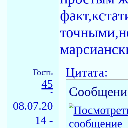
факт,кстат
точными,не
марсианск
Цитата:
Гость
45
Сообщени
-
08.07.20
14 -