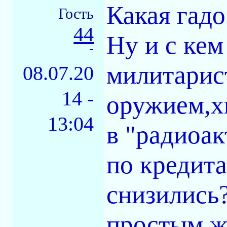
Какая гадо
Гость
44
Ну и с кем
-
милитарис
08.07.20
14 -
оружием,хв
13:04
в "радиоа
по кредит
снизились?
простым ж