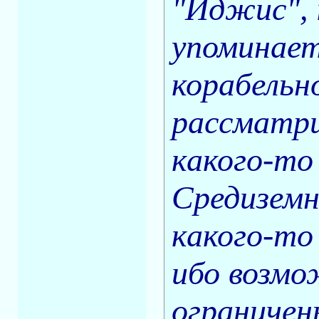
"Иджис",
упоминает
корабельн
рассматри
какого-то
Средиземн
какого-то
ибо возмо
ограничен