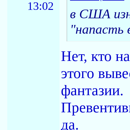
13:02
в США изн
"напасть 
Нет, кто н
этого выве
фантазии.
Превентив
да.