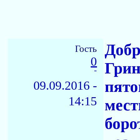
Добр
Гость
0
Грин
-
пято
09.09.2016 -
14:15
мест
боро