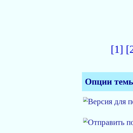
[1]
[
Опции тем