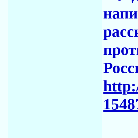
напи
расс
прот
Росс
http:
1548