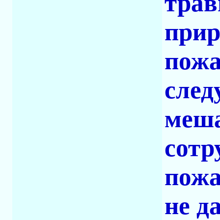
трав
прир
пожа
след
меша
сотр
пожа
не д