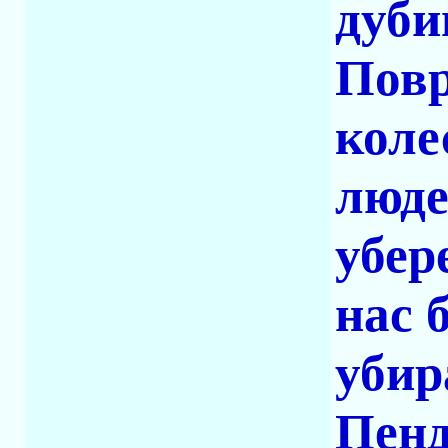
дуби
Повр
коле
люде
убер
нас 
убир
Пенд