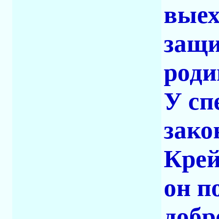
выех
защи
род
У сп
зако
Крей
он п
добр