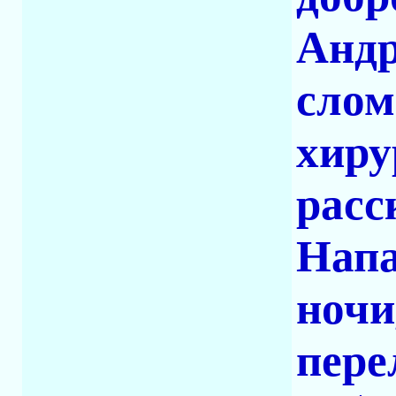
Андр
слом
хиру
расс
Напа
ночи
пере