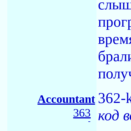
слышь
прог
врем
брал
получ
362-k
Accountant
363
код 
-