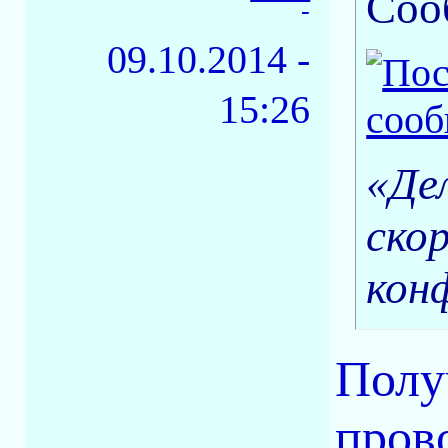
Соо
-
09.10.2014 -
15:26
«Де
ско
кон
Полу
пров