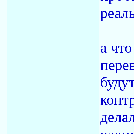
реаль
а что
пере
буду
конт
делал