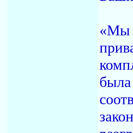
«Мы 
прив
комп
была
соот
зако