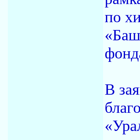
по х
«Баш
фонд
В за
благ
«Ура