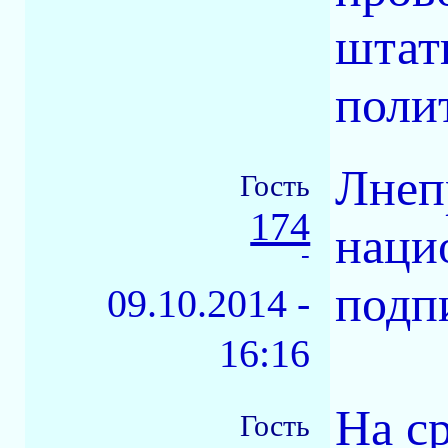
штат
поли
Лнеп
Гость
174
наци
-
подп
09.10.2014 -
16:16
На с
Гость