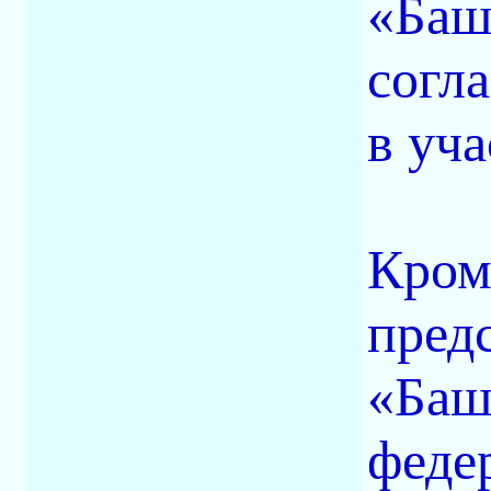
«Баш
согл
в уча
Кроме
пред
«Баш
феде