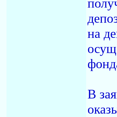
полу
депо
на д
осущ
фонд
В за
оказ