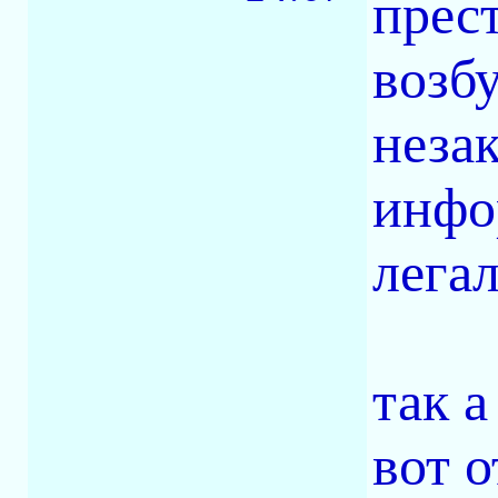
прес
возб
неза
инфо
легал
так а
вот 