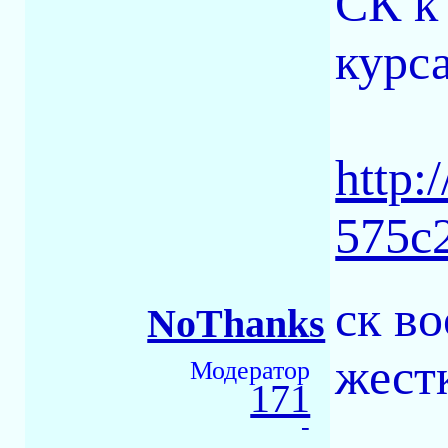
СК к
курса
http:
575c
ск во
NoThanks
жестк
Модератор
171
-