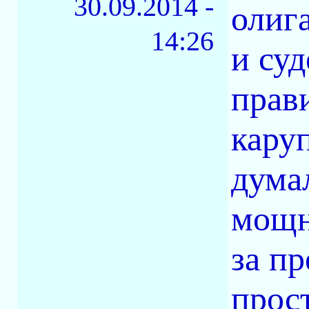
30.09.2014 -
олиг
14:26
и су
прав
каруп
дума
мощн
за п
прос