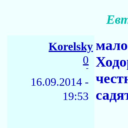
Евт
мало
Korelsky
0
Ходо
-
чест
16.09.2014 -
садя
19:53