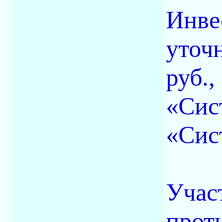
Инве
уточн
руб.,
«Сист
«Сис
Учас
прот