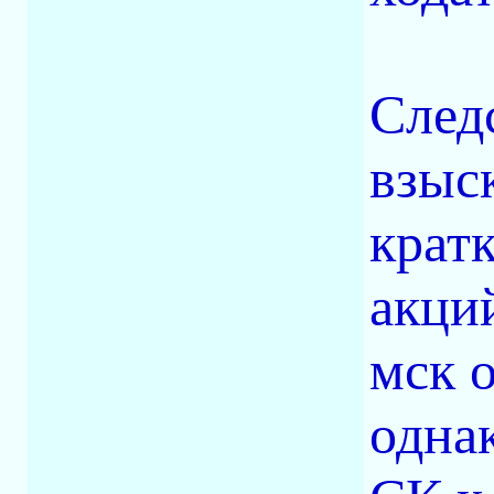
След
взыс
крат
акци
мск 
однак