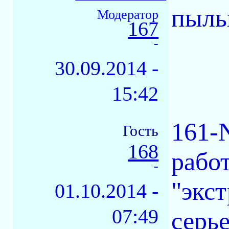
пылью
Модератор
167
-
30.09.2014 -
15:42
161-
Гость
168
рабо
-
"экс
01.10.2014 -
07:49
серье