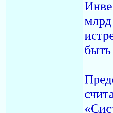
Инве
млрд 
истр
быть
Пред
счит
«Сис