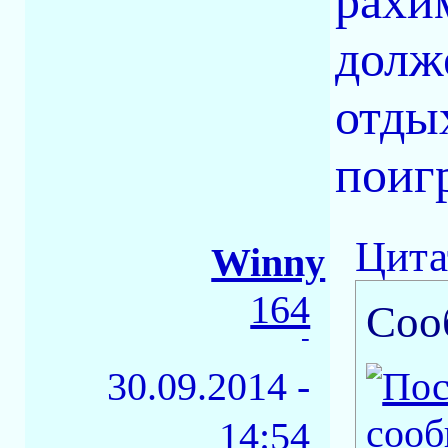
рахи
долж
отды
поигр
Цита
Winny
164
Соо
-
30.09.2014 -
14:54