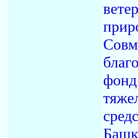
вете
прир
Совм
благ
фонд
тяже
сред
Башк