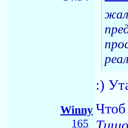
жал
пре
про
реа
:) Ут
Чтоб 
Winny
165
Тишо