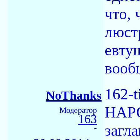
что, 
люст
евту
вообщ
162-t
NoThanks
НАР
Модератор
163
загл
-