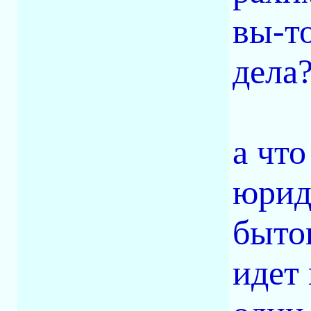
вы-то
дела?
а что
юрид
бытов
идет