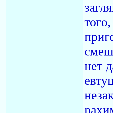
загл
того
приго
смешн
нет 
евту
неза
рахим