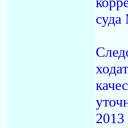
корр
суда
След
хода
каче
уточн
2013