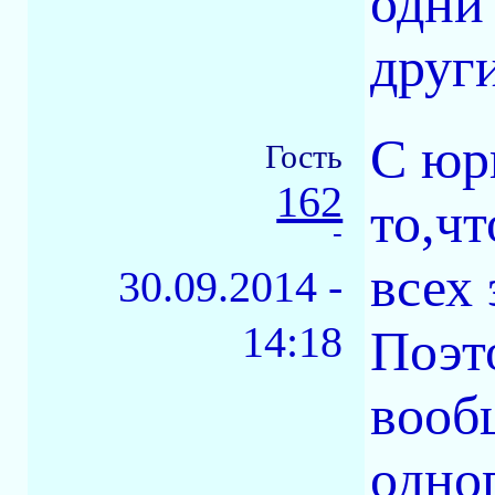
одни
други
С юр
Гость
162
то,чт
-
всех
30.09.2014 -
14:18
Поэт
вооб
одног