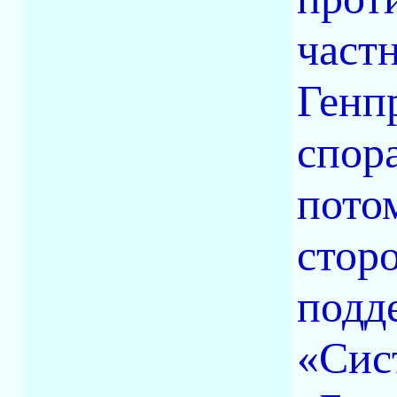
част
Генп
спора
пото
стор
подд
«Сис