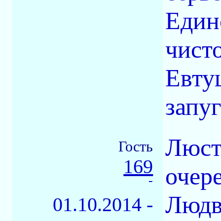
Един
чист
Евту
запу
Люст
Гость
169
очер
-
Людв
01.10.2014 -