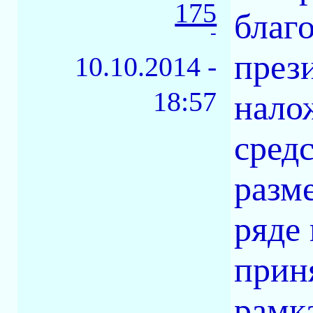
175
благ
-
през
10.10.2014 -
18:57
нало
сред
разм
ряде
прин
рамк