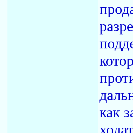
прод
разр
подд
кото
проти
даль
как 
хода