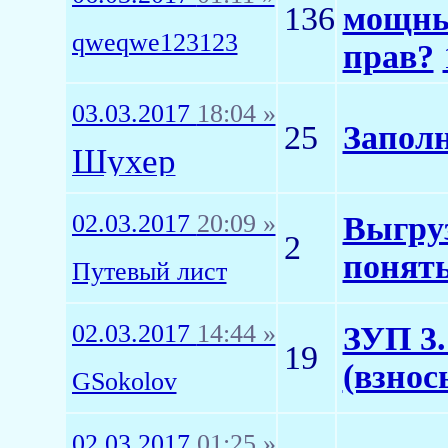
136
мощны
qweqwe123123
прав?
03.03.2017
18:04 »
25
Запол
Шухер
02.03.2017
20:09 »
Выгруз
2
понять
Путевый лист
02.03.2017
14:44 »
ЗУП 3.
19
(взнос
GSokolov
02.03.2017
01:25 »