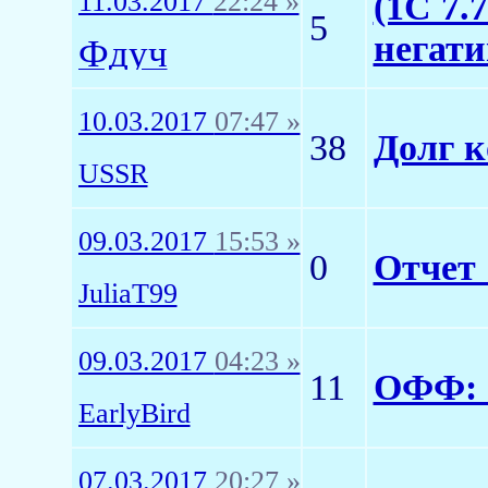
11.03.2017
22:24 »
(1С 7.
5
негати
Фдуч
10.03.2017
07:47 »
38
Долг к
USSR
09.03.2017
15:53 »
0
Отчет 
JuliaT99
09.03.2017
04:23 »
11
ОФФ: 
EarlyBird
07.03.2017
20:27 »