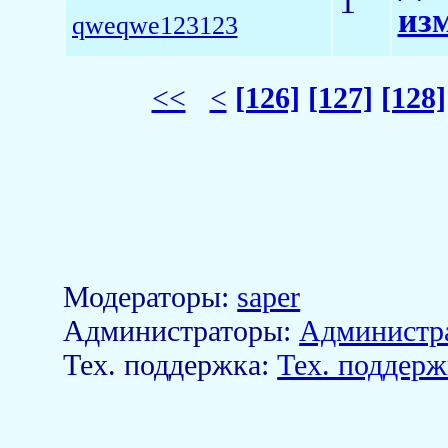
1
из
qweqwe123123
<<
<
[126]
[127]
[128]
Модераторы:
saper
Aдминистраторы:
Администр
Тех. поддержка:
Тех. поддерж