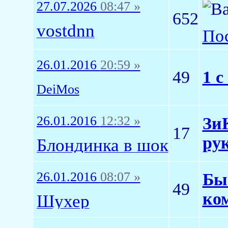
27.07.2026
08:47 »
652
vostdnn
Пос
26.01.2016
20:59 »
49
1 с
DeiMos
26.01.2016
12:32 »
ЗиК
17
ру
Блондинка в шок
26.01.2016
08:07 »
Быс
49
ко
Шухер