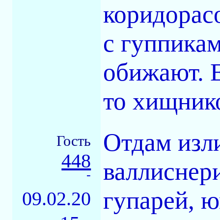
коридорас
с гуппикам
обижают. Е
то хищник
Отдам изл
Гость
448
валлиснер
-
гупарей, ю
09.02.20