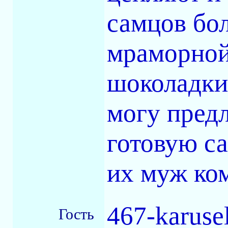
самцов бо
мраморной
шоколадки
могу пред
готовую са
их муж ко
467-karuse
Гость