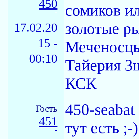
450
сомиков и
-
золотые р
17.02.20
15 -
Меченосцы
00:10
Тайерия 3ш
КСК
450-seabat
Гость
451
тут есть ;-)
-