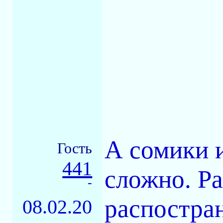
А сомики и
Гость
441
сложно. Ра
-
распостран
08.02.20