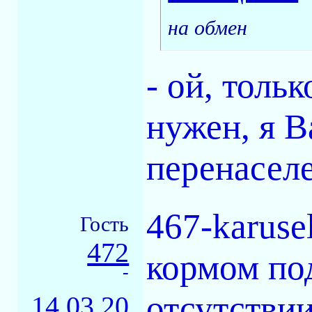
на обмен
- ой, толь
нужен, я В
перенасел
467-karuse
Гость
472
кормом по
-
отсутстви
14.03.20