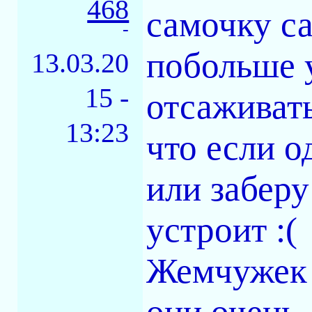
468
самочку са
-
побольше у
13.03.20
15 -
отсаживать
13:23
что если о
или заберу
устроит :(
Жемчужек 
они очень