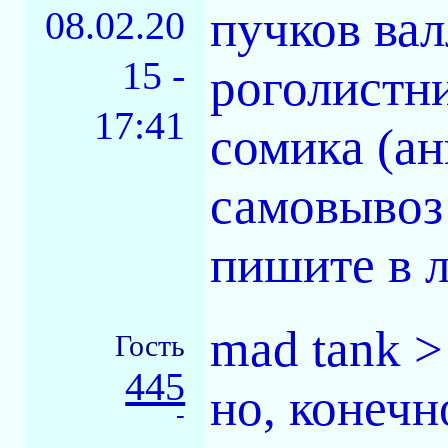
пучков ва
08.02.20
15 -
роголистн
17:41
сомика (ан
самовывоз
пишите в л
mad tank >
Гость
445
но, конечн
-