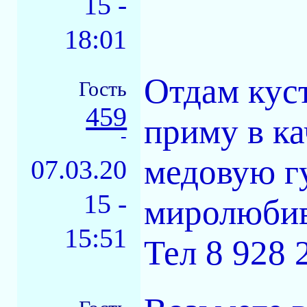
15 -
18:01
Отдам куст
Гость
459
приму в ка
-
медовую г
07.03.20
15 -
миролюби
15:51
Тел 8 928 