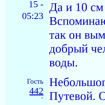
15 -
Да и 10 см
05:23
Вспоминаю 
так он вым
добрый чел
воды.
Небольшог
Гость
442
Путевой. О
-