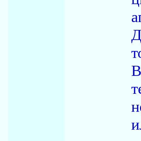
а
Д
т
В
т
н
и