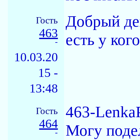
Добрый де
Гость
463
есть у ког
-
10.03.20
15 -
13:48
463-LenkaP
Гость
464
Могу поде
-