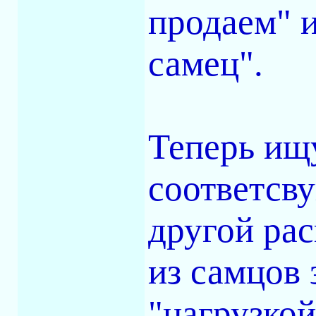
продаем" и
самец".
Теперь ищу
соответсв
другой рас
из самцов 
"нагрузкой