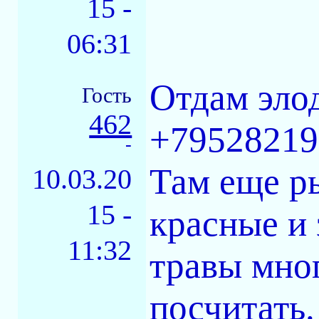
15 -
06:31
Отдам эло
Гость
462
+79528219
-
Там еще р
10.03.20
15 -
красные и 
11:32
травы мног
посчитать.