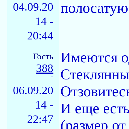
полосатую
04.09.20
14 -
20:44
Имеются о
Гость
388
Стеклянный
-
Отзовитес
06.09.20
14 -
И еще ест
22:47
(размер от