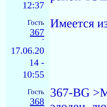
12:37
Имеется и
Гость
367
-
17.06.20
14 -
10:55
367-BG >М
Гость
368
элодеи, лю