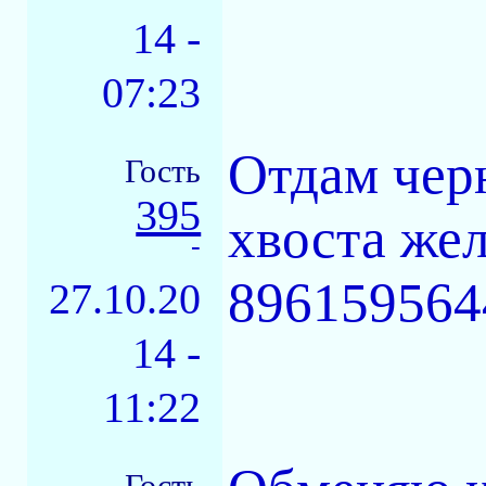
14 -
07:23
Отдам чер
Гость
395
хвоста же
-
896159564
27.10.20
14 -
11:22
Гость