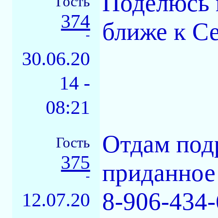
Поделюсь 
Гость
374
ближе к Се
-
30.06.20
14 -
08:21
Отдам под
Гость
375
приданное 
-
8-906-434-
12.07.20