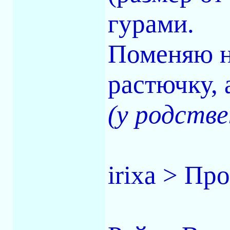
гурами.
Поменяю н
растючку,
(у родстве
irixa > Пр