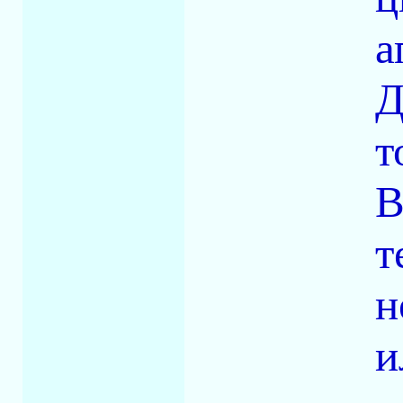
а
Д
т
В
т
н
и