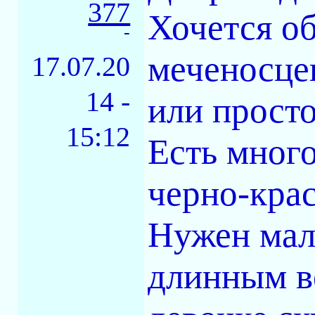
377
Хочется о
-
меченосцев
17.07.20
14 -
или просто
15:12
Есть мног
черно-крас
Нужен мал
длинным в