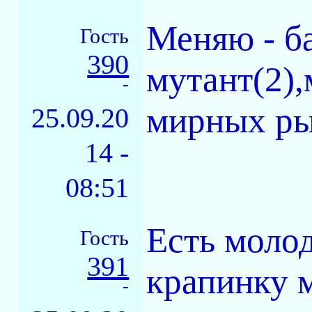
Меняю - б
Гость
390
мутант(2),
-
мирных ры
25.09.20
14 -
08:51
Есть моло
Гость
391
крапинку 
-