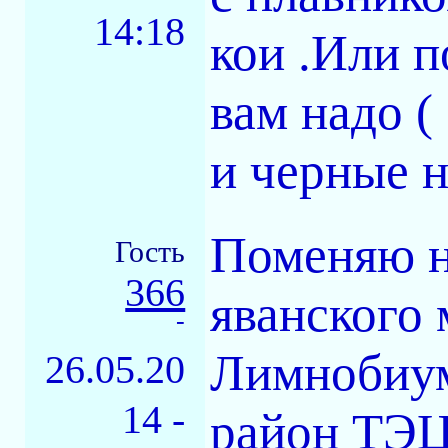
14:18
кои .Или п
вам надо (
и черные н
Поменяю н
Гость
366
яванского 
-
Лимнобиум
26.05.20
14 -
район ТЭ