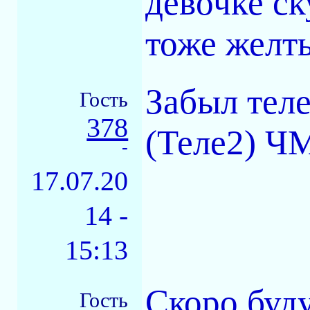
девочке ск
тоже желты
Забыл тел
Гость
378
(Теле2) ЧМ
-
17.07.20
14 -
15:13
Скоро буду
Гость