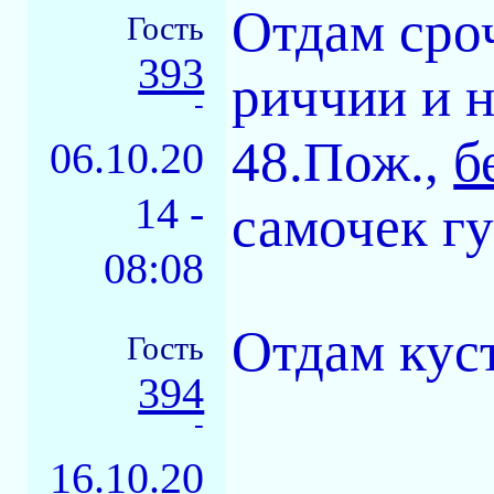
Отдам сроч
Гость
393
риччии и н
-
48.Пож.,
б
06.10.20
14 -
самочек гу
08:08
Отдам кус
Гость
394
-
16.10.20