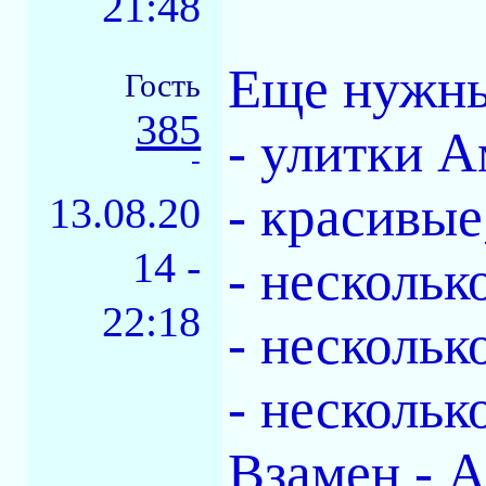
21:48
Еще нужн
Гость
385
- улитки 
-
- красивые
13.08.20
14 -
- нескольк
22:18
- несколь
- нескольк
Взамен - 