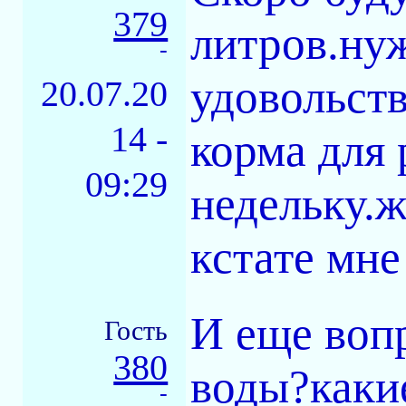
379
литров.ну
-
удовольст
20.07.20
14 -
корма для
09:29
недельку.
кстате мн
И еще вопр
Гость
380
воды?каки
-