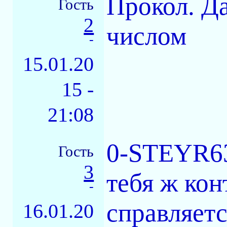
Прокол. Д
Гость
2
числом
-
15.01.20
15 -
21:08
0-STEYR63 
Гость
3
тебя ж кон
-
справляетс
16.01.20