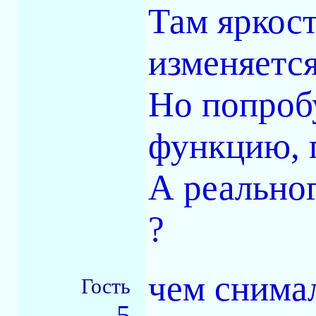
Там яркост
изменяется
Но попроб
функцию, 
А реальног
?
чем снима
Гость
5