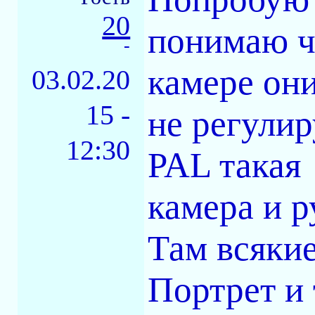
20
понимаю чт
-
камере он
03.02.20
15 -
не регули
12:30
PAL такая
камера и р
Там всяки
Портрет и 