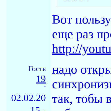
Вот польз
еще раз п
http://you
надо откры
Гость
19
синхрониз
-
так, тобы 
02.02.20
15 -