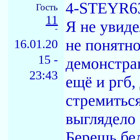
4-STEYR63
Гость
11
Я не увиде
-
не понятн
16.01.20
15 -
демонстра
23:43
ещё и ргб,
стремиться
выглядело 
Берешь бе