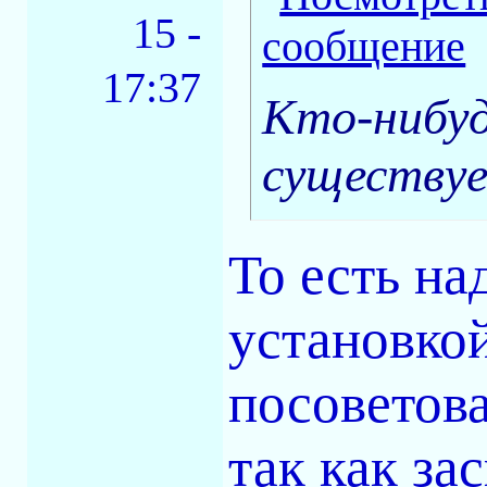
15 -
17:37
Кто-нибуд
существу
То есть на
установко
посоветов
так как за