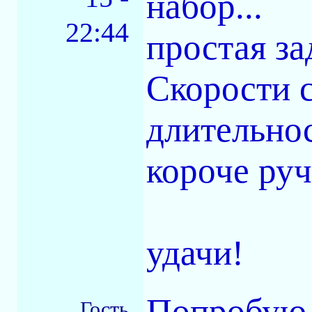
набор...
22:44
простая зад
Скорости 
длительнос
короче руч
удачи!
Попробую ч
Гость