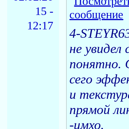
15 -
12:17
4-STEYR63
не увидел 
понятно. 
сего эффе
и текстур
прямой ли
-имхо.