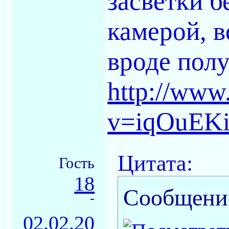
засветки б
камерой, в
вроде пол
http://www
v=iqOuEKi
Цитата:
Гость
18
Сообщени
-
02.02.20