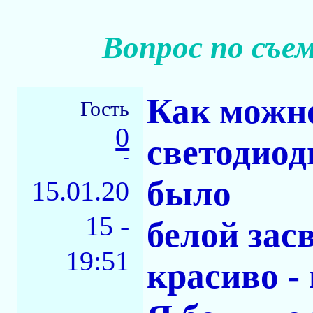
Вопрос по съе
Как можно
Гость
0
светодиод
-
было
15.01.20
15 -
белой зас
19:51
красиво -