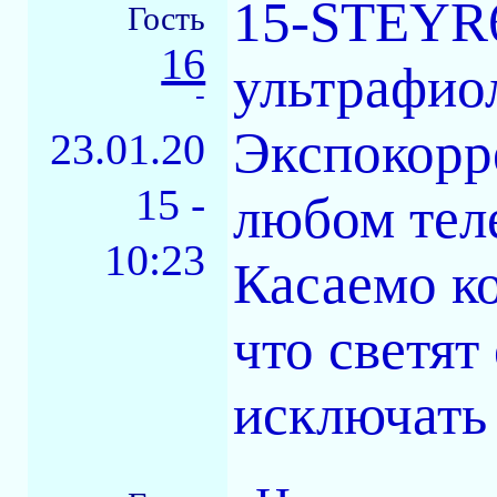
15-STEYR6
Гость
16
ультрафио
-
Экспокорре
23.01.20
15 -
любом тел
10:23
Касаемо ко
что светят
исключать 