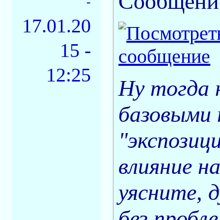
Сообщени
-
17.01.20
15 -
12:25
Ну тогда 
базовыми 
"экспозици
влияние н
уясните, 
без пробле