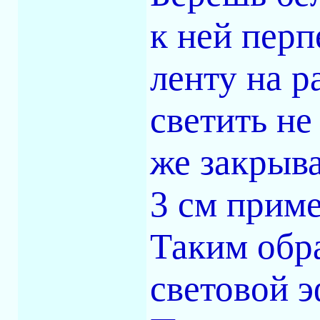
к ней пер
ленту на р
светить не 
же закрыв
3 см прим
Таким обра
световой э