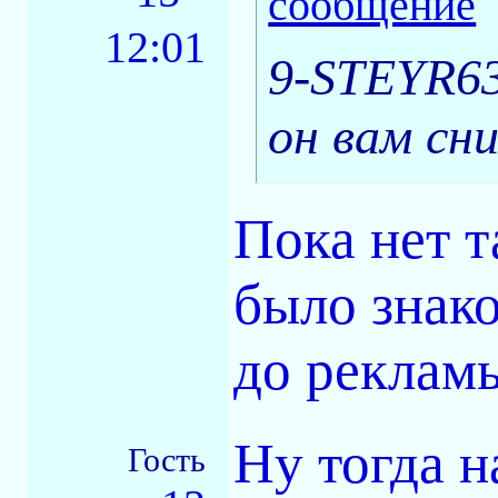
12:01
9-STEYR63
он вам сн
Пока нет т
было знак
до рекламы
Ну тогда н
Гость