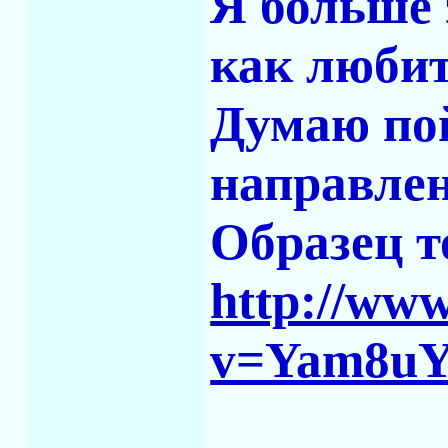
Я больше 
как любит
Думаю пой
направлен
Образец т
http://ww
v=Yam8uY