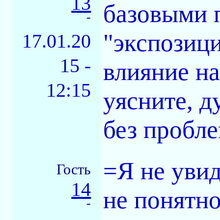
13
базовыми 
-
"экспозици
17.01.20
15 -
влияние на
12:15
уясните, д
без пробле
=Я не увид
Гость
14
не понятн
-