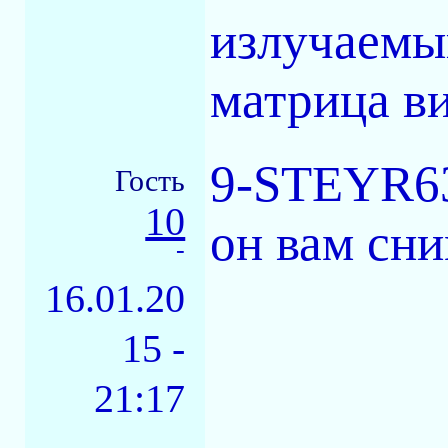
излучаемый
матрица ви
9-STEYR63
Гость
10
он вам сни
-
16.01.20
15 -
21:17