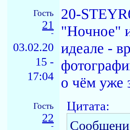
20-STEYR6
Гость
21
"Ночное" и
-
идеале - в
03.02.20
15 -
фотографии
17:04
о чём уже 
Цитата:
Гость
22
Сообщени
-