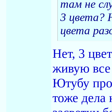
там не сл
3 цвета? 
цвета раз
Нет, 3 цве
живую все 
Ютубу про
тоже дела 