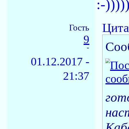
:-))))
Цита
Гость
9
Соо
-
01.12.2017 -
21:37
гот
нас
Каба