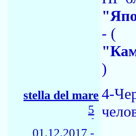
"Яп
- (
"Кам
)
4-Че
stella del mare
5
чело
-
01.12.2017 -