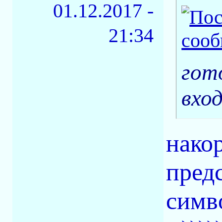
01.12.2017 -
21:34
гот
вхо
нако
пред
симв