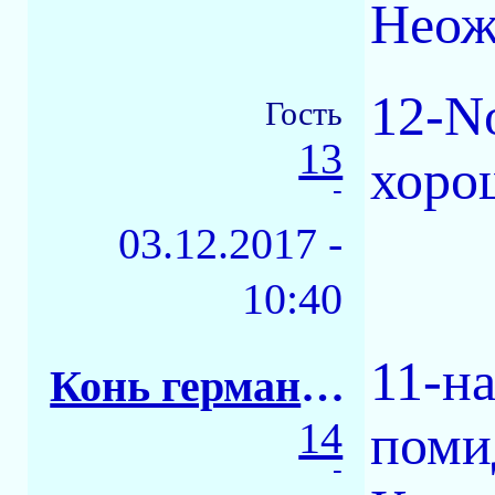
Неож
12-N
Гость
13
хоро
-
03.12.2017 -
10:40
11-н
Конь германский
14
поми
-