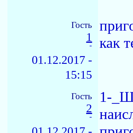
приг
Гость
1
как т
-
01.12.2017 -
15:15
1-_Ш
Гость
2
наис
-
приг
01.12.2017 -