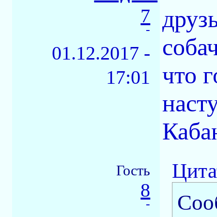
7
друз
-
соба
01.12.2017 -
что 
17:01
наст
Кабан
Цита
Гость
8
Соо
-