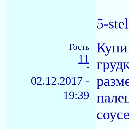
5-ste
Купи
Гость
11
груд
-
разм
02.12.2017 -
19:39
пале
соус