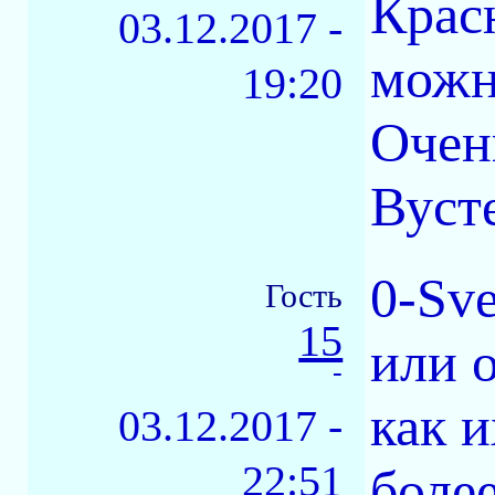
Крас
03.12.2017 -
можн
19:20
Очен
Вуст
0-Sve
Гость
15
или о
-
как 
03.12.2017 -
22:51
более