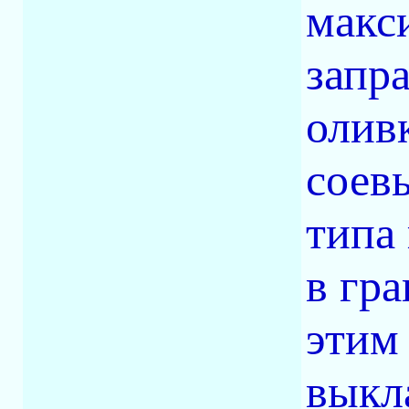
макс
запр
олив
соев
типа
в гр
этим
выкл