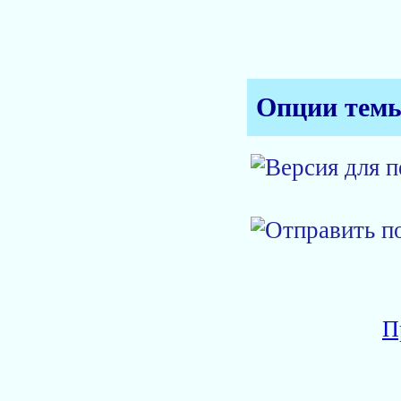
Опции тем
П