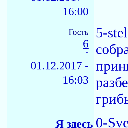
16:00
5-ste
Гость
6
собр
-
принц
01.12.2017 -
16:03
разбе
гриб
0-Sve
Я здесь