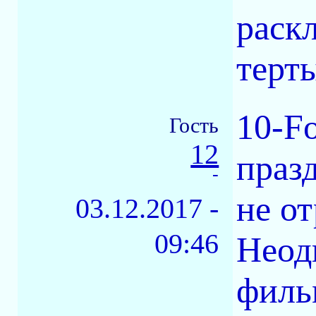
раск
терт
10-Fo
Гость
12
празд
-
не от
03.12.2017 -
09:46
Неод
филь