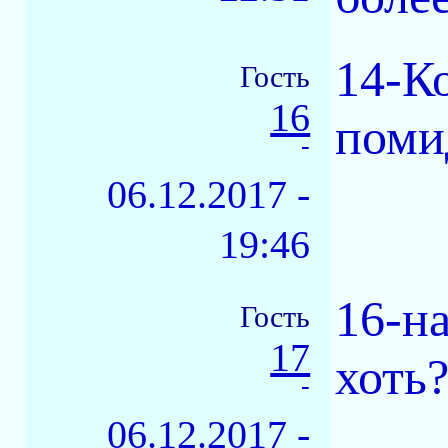
14-К
Гость
16
поми
-
06.12.2017 -
19:46
16-н
Гость
17
хоть
-
06.12.2017 -