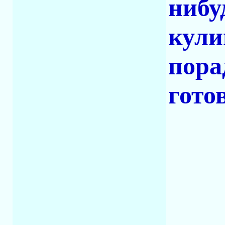
нибу
кули
пора
гото