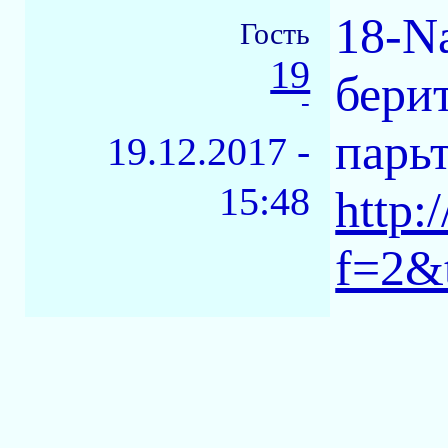
18-Na
Гость
19
бери
-
парьт
19.12.2017 -
15:48
http:
f=2&