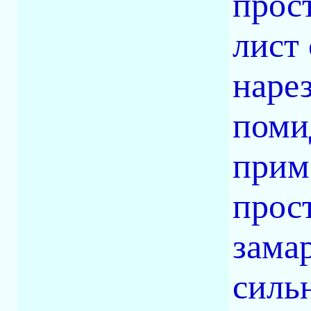
прост
лист 
наре
поми
прим
прос
зама
сильн