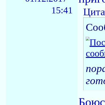
15:41
Цита
Соо
пор
гот
Боюсь