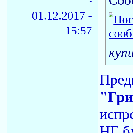
Соо
-
01.12.2017 -
15:57
куп
Пред
"Гри
испр
НГ б