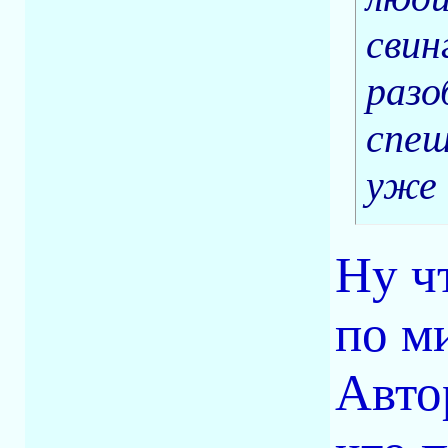
свин
разо
спеш
уже 
Ну ч
по м
Автор