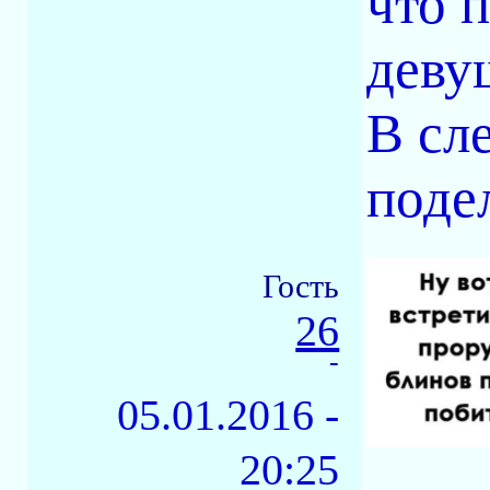
что 
деву
В сл
поде
Гость
26
-
05.01.2016 -
20:25