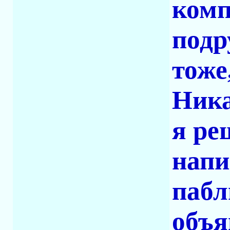
комп
подр
тоже
Ника
я ре
напи
пабл
объя