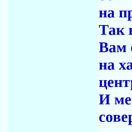
на п
Так 
Вам 
на х
цент
И ме
сове