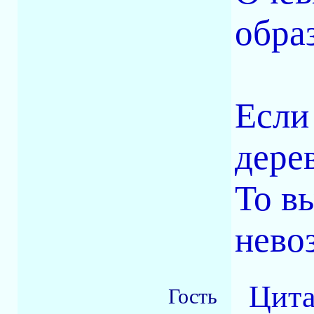
образ
Если
дере
То в
нево
Цита
Гость