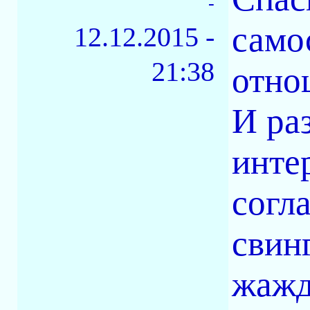
-
само
12.12.2015 -
21:38
отно
И раз
инте
согл
свин
жажд