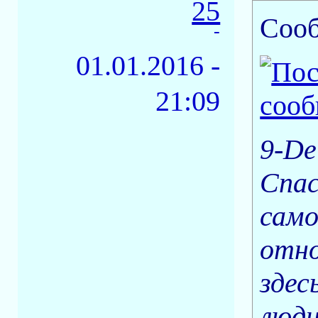
25
Соо
-
01.01.2016 -
21:09
9-De
Спас
само
отно
здес
люди