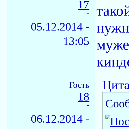
17
тако
-
нужн
05.12.2014 -
13:05
муже
кинд
Цита
Гость
18
Соо
-
06.12.2014 -