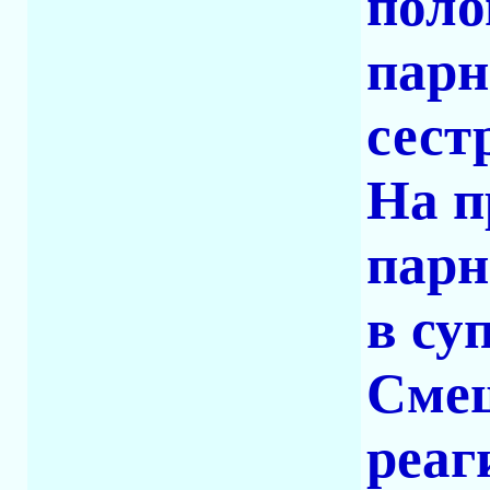
поло
парн
сест
На п
парн
в су
Смеш
реаг