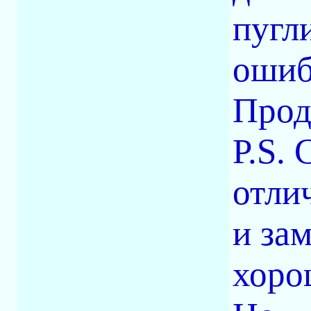
пугл
ошиб
Прод
P.S.
отли
и за
хоро