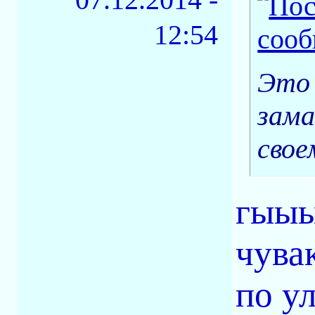
12:54
Это 
зама
своем
гыыыы
чува
по ул