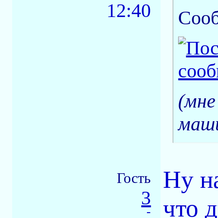
12:40
Соо
(мне
маши
Ну на
Гость
3
что 
-