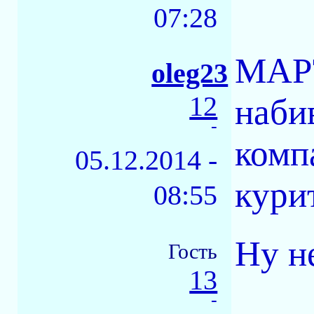
07:28
МАРТ
oleg23
12
наби
-
компа
05.12.2014 -
курит
08:55
Ну не
Гость
13
-