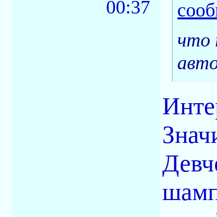
00:37
что 
авто
Инте
Знач
Девч
шамп