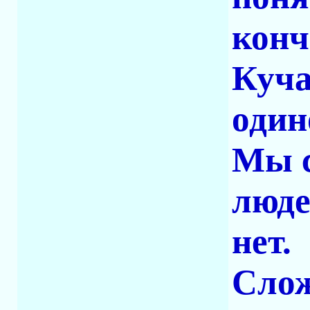
конч
Куча
один
Мы с
люде
нет.
Слож