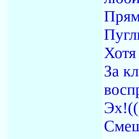
Прям
Пугл
Хотя
За к
восп
Эх!(
Смеш