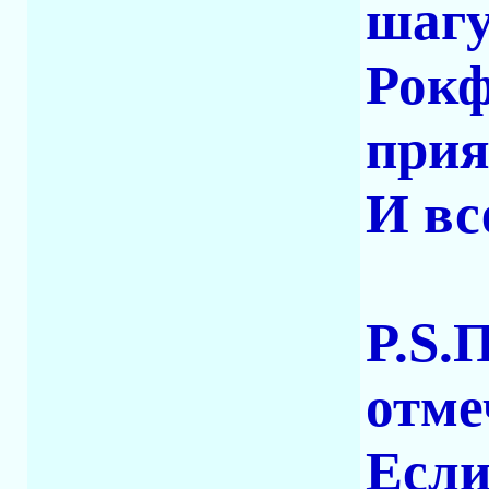
шагу
Рокф
прия
И вс
P.S.
отме
Если