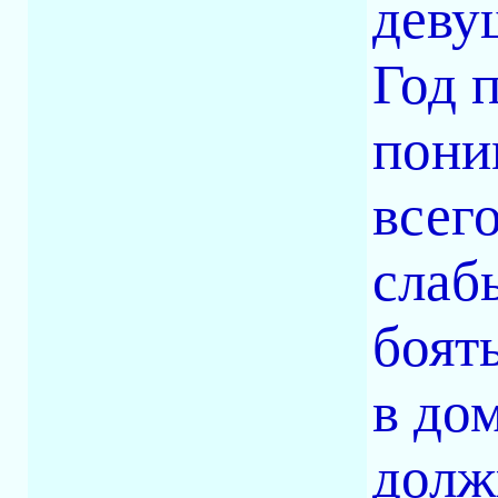
деву
Год 
пони
всег
слаб
боят
в до
долж