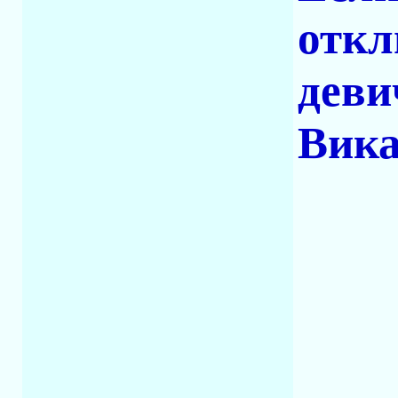
откл
деви
Вика