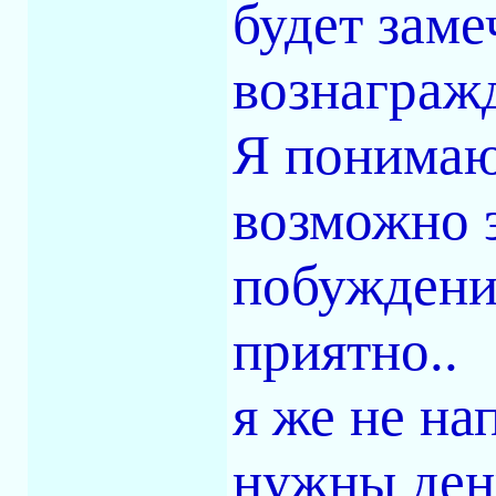
будет заме
вознагражд
Я понимаю,
возможно 
побуждени
приятно..
я же не на
нужны день