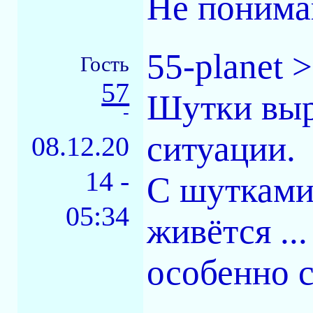
Не понима
55-planet 
Гость
57
Шутки выр
-
ситуации.
08.12.20
14 -
С шутками
05:34
живётся .
особенно 