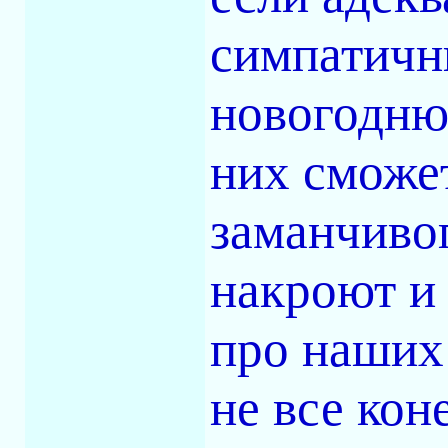
симпатичн
новогоднюю
них сможет
заманчиво
накроют и 
про наших
не все кон