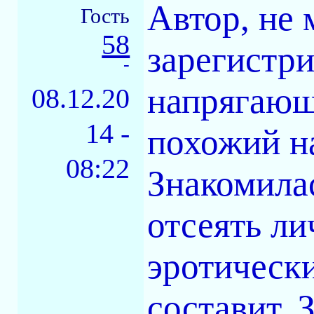
Автор, не 
Гость
58
зарегистри
-
напрягающ
08.12.20
14 -
похожий на
08:22
Знакомила
отсеять л
эротическ
составит. 