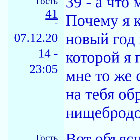
39 - а что 
Гость
41
Почему я 
-
новый год 
07.12.20
14 -
которой я
23:05
мне то же 
на тебя об
нищебродо
Вот объясн
Гость