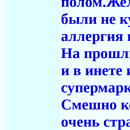
полом.Жел
были не к
аллергия 
На прошл
и в инете
супермарке
Смешно ко
очень ст