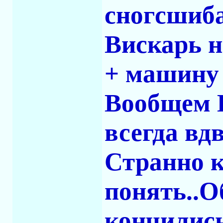
сногсшиб
Вискарь н
+ машину 
Вообщем 
всегда вдв
Странно к
понять..
кончилис