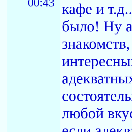
00:43
кафе и т.д
было! Ну а
знакомств,
интересны
адекватны
состоятель
любой вкус
если адек