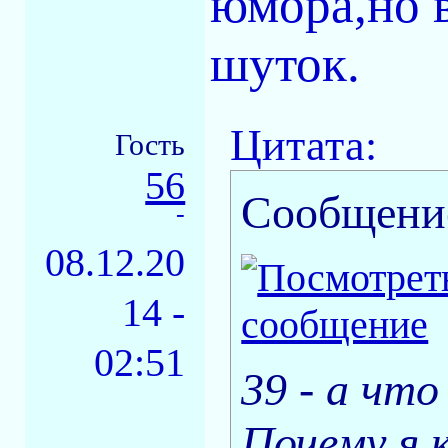
юмора,но в
шуток.
Цитата:
Гость
56
Сообщени
-
08.12.20
14 -
02:51
39 - а что
Почему я 