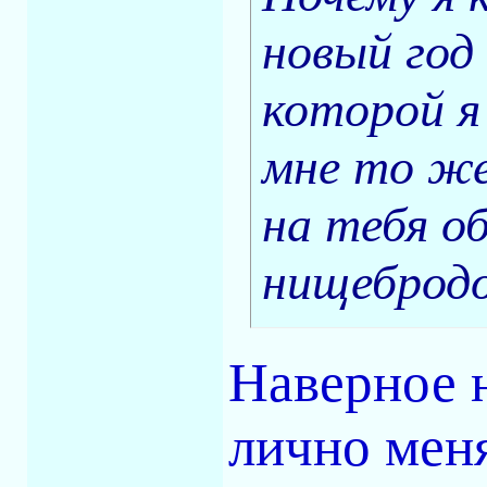
новый год
которой я
мне то же
на тебя о
нищеброд
Наверное н
лично меня