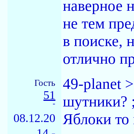
наверное н
не тем пре
в поиске, 
отлично пр
49-planet 
Гость
51
шутники? ;
-
Яблоки то 
08.12.20
14 -