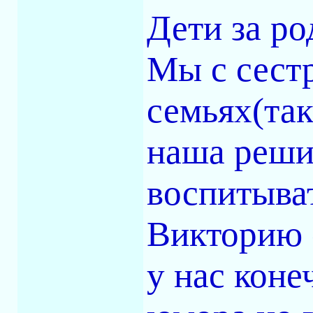
Дети за ро
Мы с сест
семьях(та
наша решил
воспитыват
Викторию 
у нас коне