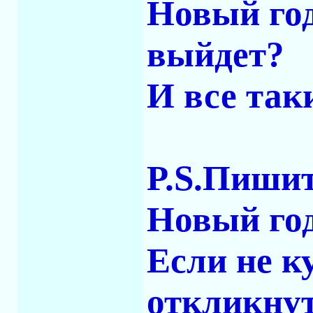
Новый год
выйдет?
И все таки
P.S.Пишит
Новый год
Если не к
откликнут