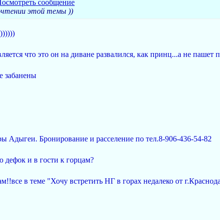
рочтении этой темы ))
)))))
ляется что это он на диване развалился, как принц...а не пашет п
се забанены
ы Адыгеи. Бронирование и расселение по тел.8-906-436-54-82
 дефок и в гости к горцам?
ам!!все в теме "Хочу встретить НГ в горах недалеко от г.Крас