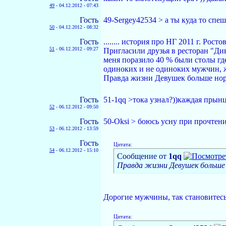
49
-
04.12.2012 - 07:43
Гость
49-Sergey42534 > а ты куда то спе
50
-
04.12.2012 - 08:32
Гость
........ история про НГ 2011 г. Росто
51
-
06.12.2012 - 09:27
Пригласили друзья в ресторан "Ди
меня поразило 40 % были столы гд
одиноких и не одиноких мужчин, 
Правда жизни Девушек больше но
Гость
51-1qq >тока узнал?))каждая прынца
52
-
06.12.2012 - 09:50
Гость
50-Oksi > боюсь усну при прочтени
53
-
06.12.2012 - 13:59
Гость
Цитата:
54
-
06.12.2012 - 15:10
Сообщение от
1qq
Правда жизни Девушек больше
Дорогие мужчины, так становитесь
Цитата: