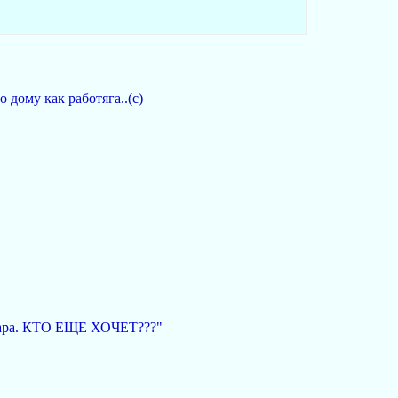
о дому как работяга..(с)
нодара. КТО ЕЩЕ ХОЧЕТ???"