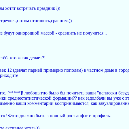
ем хотят встречать праздник?))
стречке..,потом отпишись,сравним.))
е будут однородной массой - сравнить не получится...
тёб. кто ж так делает?!
ек 12 (девчат парней примерно пополам) в частном доме в город
приходите
лите, [*****]! любопытно было бы почитать ваши "всплески безу
и среднестатистической формации?? как задолбали вы уже с этим
ы именно ваши комментарии воспринимаются, как завуалированны
исек! Фото должно быть в полный рост анфас и профиль.
те активнее чтоль ))