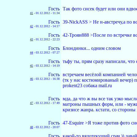
Гость
Так фото сисек будет или они вдво
41
-
01.12.2012 - 11:34
Гость
39-NickASS > Не н-австречу,а по в
42
-
01.12.2012 - 14:17
Гость
42-Троян888 >После по встречке вс
43
-
01.12.2012 - 22:23
Гость
Блондинки... одним словом
44
-
03.12.2012 - 07:27
Гость
тьфу ты, прям сразу написали, что с
45
-
03.12.2012 - 14:19
Гость
встречаем весёлой компанией челов
46
-
03.12.2012 - 16:38
(тк у нас костюмированый вечер) 
prokent23 собака mail.ru
Гость
мда, да что ж вы все так узко мыс
47
-
03.12.2012 - 17:49
матроны пышных форм, или - мужик
кризисе жанра. кстати, со сторон
Гость
47-Esquire >Я тоже против фото с
48
-
03.12.2012 - 20:07
Гость
какой-то вялотекущий срач )) давай