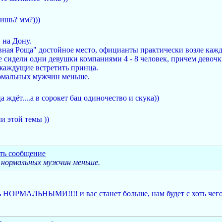
шишь? мм?)))
в на Дону.
вная Роща" достойное место, официанты практически возле каждо
е сидели одни девушки компаниями 4 - 8 человек, причем девоч
жаждущие встретить принца.
рмальных мужчин меньше.
 ждёт....а в сорокет бац одиночество и скука))
и этой темы ))
 нормальных мужчин меньше.
 НОРМАЛЬНЫМИ!!!! и вас станет больше, нам будет с хоть чего 