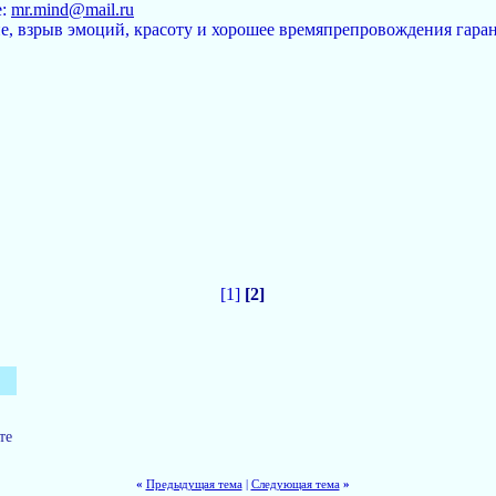
е:
mr.mind@mail.ru
е, взрыв эмоций, красоту и хорошее времяпрепровождения гара
[1]
[2]
те
«
Предыдущая тема
|
Следующая тема
»