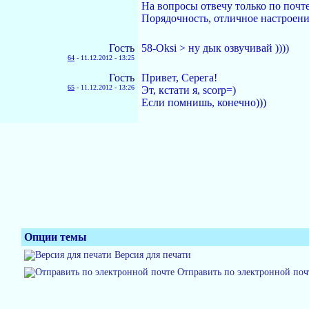
На вопросы отвечу только по почт
Порядочность, отличное настроени
Гость
58-Oksi > ну дык озвучивай ))))
64
-
11.12.2012 - 13:25
Гость
Привет, Серега!
65
-
11.12.2012 - 13:26
Эт, кстати я, scorp=)
Если помнишь, конечно)))
Опции темы
Версия для печати
Отправить по электронной поч