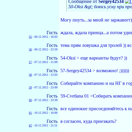
Сообщение от
Sergey42534
50-Oksi &gt; боюсь усну при п
Могу пнуть...за мной не заржавеет))
Гость
ждала, ждала принца...а потом удив
55
-
06.12.2012 - 16:03
Гость
тема прям ловушка для тролей )) в
56
-
06.12.2012 - 22:59
Гость
54-Oksi > еще варианты будут? ))
57
-
07.12.2012 - 11:09
Гость
57-Sergey42534 > возможно! ;))))))
58
-
07.12.2012 - 12:03
Гость
Собирайте компанию и на НГ в гор
59
-
07.12.2012 - 23:09
Гость
59-Cvetlana 01 >Собирать компанию
60
-
07.12.2012 - 23:39
Гость
все одинокие присоединяйтесь к н
61
-
10.12.2012 - 16:00
Гость
я согласен, куда приезжать?
62
-
10.12.2012 - 21:51