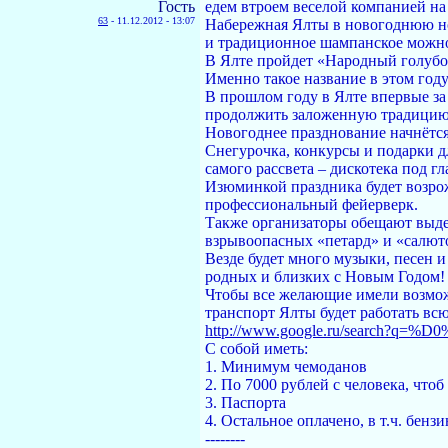
Гость
едем втроем веселой компанией на 
63
-
11.12.2012 - 13:07
Набережная Ялты в новогоднюю ноч
и традиционное шампанское можно 
В Ялте пройдет «Народный голубо
Именно такое название в этом год
В прошлом году в Ялте впервые за
продолжить заложенную традицию 
Новогоднее празднование начнётся 
Снегурочка, конкурсы и подарки д
самого рассвета – дискотека под г
Изюминкой праздника будет возрож
профессиональный фейерверк.
Также организаторы обещают выде
взрывоопасных «петард» и «салют
Везде будет много музыки, песен 
родных и близких с Новым Годом!
Чтобы все желающие имели возможн
транспорт Ялты будет работать вс
http://www.google.ru/search?q=%D
С собой иметь:
1. Минимум чемоданов
2. По 7000 рублей с человека, чтоб
3. Паспорта
4. Остальное оплачено, в т.ч. бензи
--------