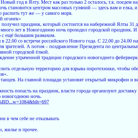
Новый год в Ялту. Мест как раз только 2 осталось, т.к. поедем 
ь становится центром массовых гуляний — здесь вам и елка, и
распить тут же — у самого моря.
й огонек»
у получил праздник, который состоится на набережной Ялты 31 д
 много лет в Новогоднюю ночь проходил городской праздник. И
с ещё большим размахом.
в 22.00 со встречи российского Нового года. С 22.00 до 24.00 н
ля зрителей. А потом – поздравление Президента по центральным
лавной городской ёлкой.
дение утраченной традиции городского новогоднего фейерверка 
лить отдельную территорию для взрыва пиротехники, чтобы обе
ов».
и танцев. На главной площади установят открытый микрофон и вс
ость попасть на праздник, власти города организуют доставку 
ю новогоднюю ночь.
0%BD...w=1084&bih=697
 ни в чем себе не отказывать
н, жилье и прочее.