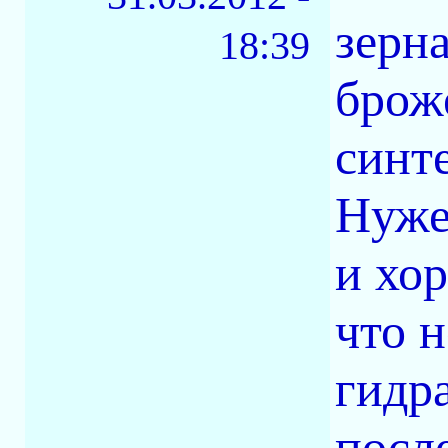
зерн
18:39
брож
синт
Нуже
и хо
что н
гидр
посл