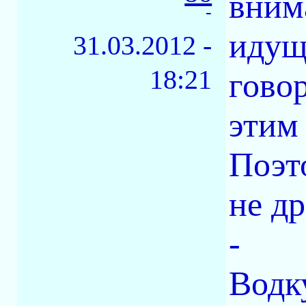
вним
-
идущ
31.03.2012 -
18:21
гово
этим
Поэт
не д
-
Водк