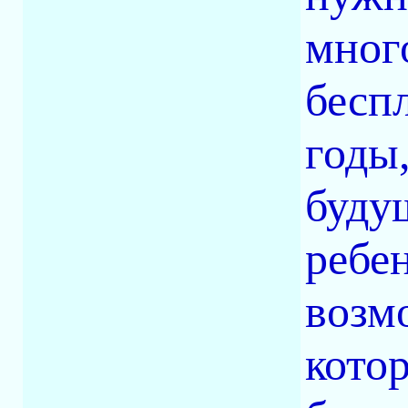
мног
бесп
годы
буду
ребе
возм
котор