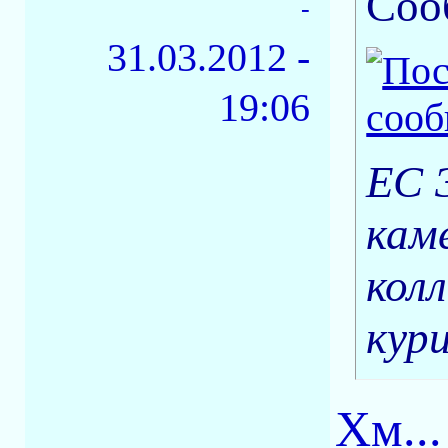
Соо
-
31.03.2012 -
19:06
ЕС 
кам
кол
кур
Хм..