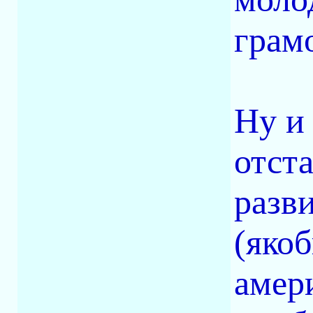
грам
Ну и 
отста
разв
(якоб
амер