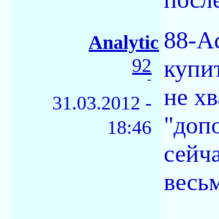
88-A
Analytic
92
купи
-
не хв
31.03.2012 -
"доп
18:46
сейч
весь