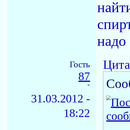
найт
спирт
надо
Цита
Гость
87
Соо
-
31.03.2012 -
18:22