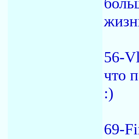
боль
жизн
56-V
что п
:)
69-Fi