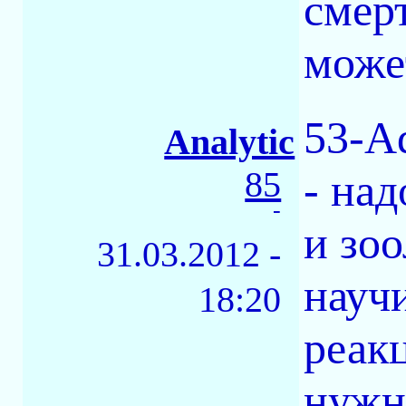
смер
може
53-A
Analytic
85
- над
-
и зо
31.03.2012 -
науч
18:20
реак
нужно