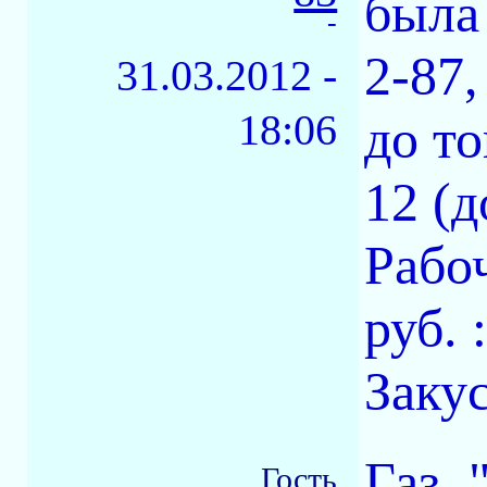
была 
-
2-87,
31.03.2012 -
18:06
до то
12 (д
Рабо
руб. :
Заку
Газ. 
Гость