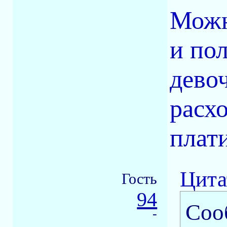
Можн
и по
девоч
расх
плати
Цита
Гость
94
Соо
-