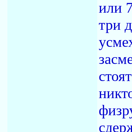
или 
три д
усмех
засме
стоя
никт
физр
сдер