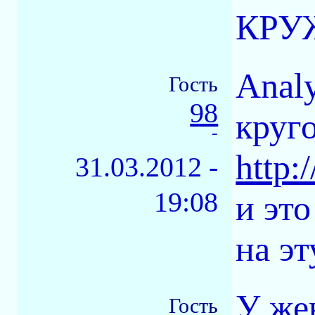
КРУЖ
Analy
Гость
98
круго
-
http:/
31.03.2012 -
19:08
и это
на эт
У же
Гость