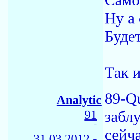
Само
Ну а
Будет
Так и
89-Qu
Analytic
91
забл
-
сейча
31.03.2012 -