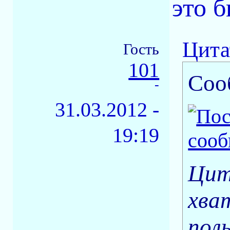
это 
Цита
Гость
101
Соо
-
31.03.2012 -
19:19
Цит
хва
пол