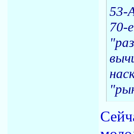
53-A
70-
"ра
выч
нас
"ры
Сейч
моло