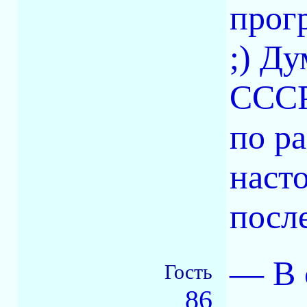
прог
;) Ду
СССР
по р
насто
посл
— В 
Гость
86