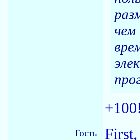
раз
чем
врем
эле
про
+100
First
Гость