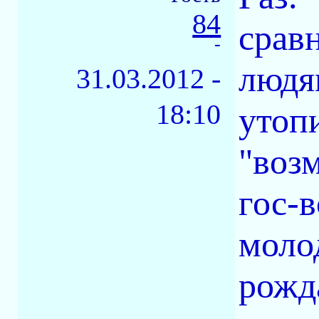
84
срав
-
людя
31.03.2012 -
18:10
утоп
"воз
гос-в
моло
рожда