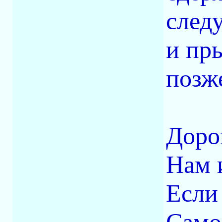
след
и пры
позж
Доро
Нам 
Если 