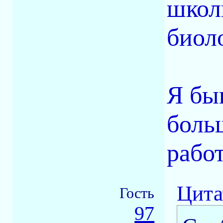
школ
биол
Я бы
боль
рабо
Цита
Гость
97