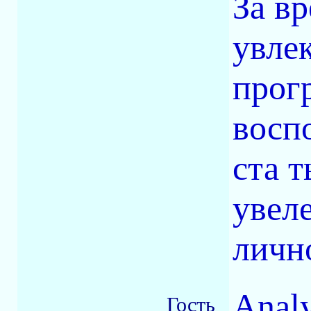
За в
увле
прогр
восп
ста т
увеле
лично
Analy
Гость