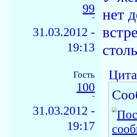
99
нет д
-
встре
31.03.2012 -
19:13
стол
Цита
Гость
100
Соо
-
31.03.2012 -
19:17