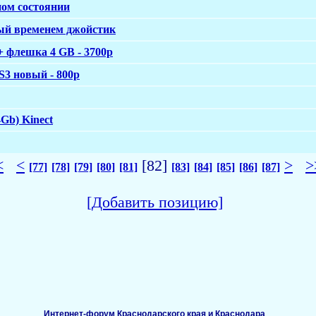
сном состоянии
ый временем джойстик
+ флешка 4 GB - 3700p
S3 новый - 800p
Gb) Kinect
<
<
[82]
>
>
[77]
[78]
[79]
[80]
[81]
[83]
[84]
[85]
[86]
[87]
[Добавить позицию]
Интернет-форум Краснодарского края и Краснодара