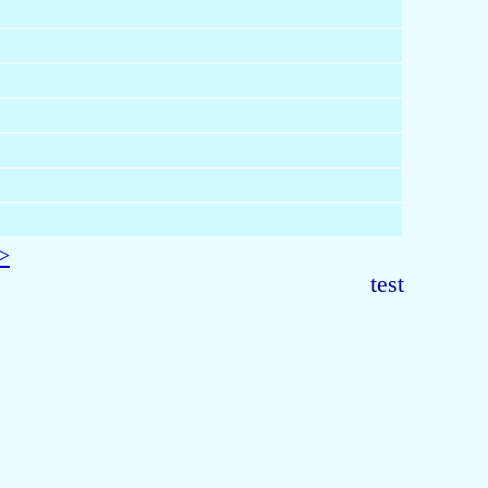
>
test