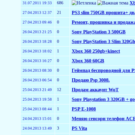
686
Xb
31.07.2011 19:33
21
PS3 slim 750GB прошита+ д
27.04.2013 12:37
0
Ремонт, прошивка и продажа 
27.04.2013 09:46
0
Sony PlayStation 3 500GB
26.04.2013 21:25
0
Sony PlayStation 3 Slim 320G
26.04.2013 18:28
1
Xbox 360 250gb+kinect
26.04.2013 18:02
0
Xbox 360 60GB
26.04.2013 16:27
0
Геймпад беспроводной для P
26.04.2013 08:30
0
Продаю Psp 3008.
26.04.2013 06:54
12
Продам аккаунт WoT
25.04.2013 21:49
1
Sony Playstation 3 320GB + go
25.04.2013 19:58
1
PSP E-1008
25.04.2013 08:44
0
Меняю сенсорн телефон ACE
24.04.2013 15:01
3
PS Vita
24.04.2013 13:49