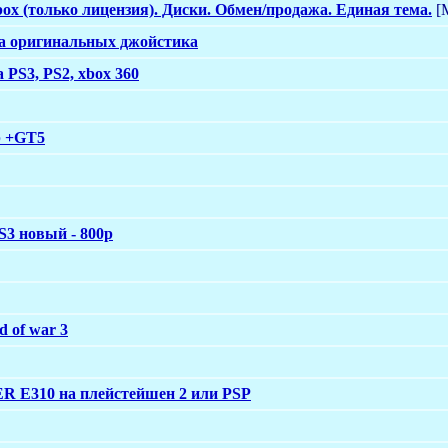
ox (только лицензия). Диски. Обмен/продажа. Единая тема.
[
ва оригинальных джойстика
PS3, PS2, xbox 360
b +GT5
S3 новый - 800p
d of war 3
R E310 на плейстейшен 2 или PSP