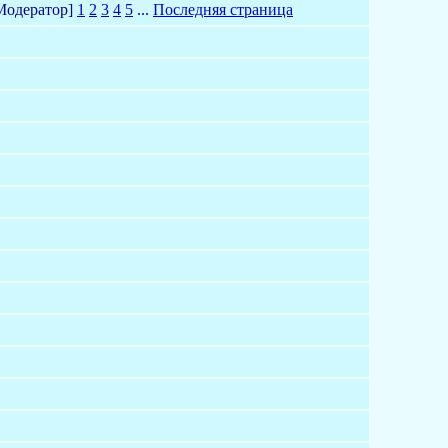
Модератор]
1
2
3
4
5
...
Последняя страница