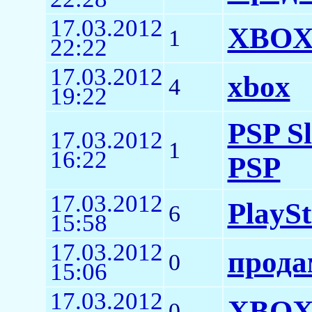
17.03.2012
XBOX 
1
22:22
17.03.2012
xbox
4
19:22
PSP S
17.03.2012
1
16:22
PSP
17.03.2012
PlaySt
6
15:58
17.03.2012
прода
0
15:06
17.03.2012
XBOX 
0