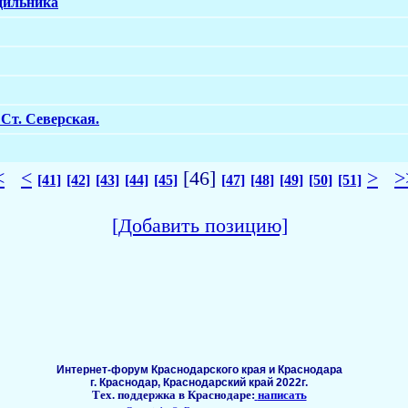
дильника
Ст. Северская.
<
<
[46]
>
>
[41]
[42]
[43]
[44]
[45]
[47]
[48]
[49]
[50]
[51]
[Добавить позицию]
Интернет-форум Краснодарского края и Краснодара
г. Краснодар, Краснодарский край 2022г.
Тех. поддержка в Краснодаре:
написать