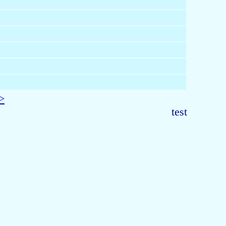
>
test