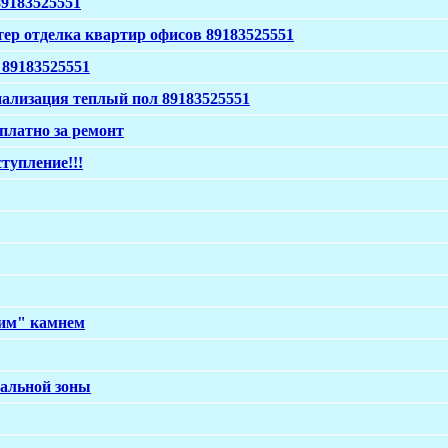
89183525551
р отделка квартир офисов 89183525551
 89183525551
нализация теплый пол 89183525551
платно за ремонт
тупление!!!
ким" камнем
гальной зоны