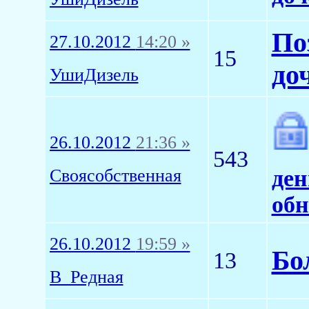
По
27.10.2012
14:20 »
15
до
УшиДизель
26.10.2012
21:36 »
543
Своясобственная
ден
обн
26.10.2012
19:59 »
Бо
13
В_Редная