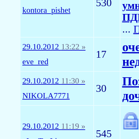
530
умн
kontora_pishet
ПДР
...
П
оч
29.10.2012
13:22 »
17
не
eve_red
По
29.10.2012
11:30 »
30
до
NIKOLA7771
29.10.2012
11:19 »
545