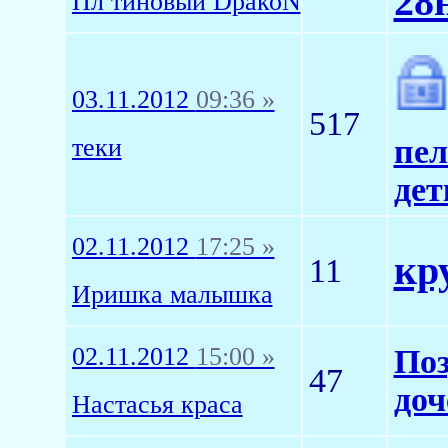
28
Пл тиновый DракоN
03.11.2012
09:36 »
517
теки
пел
дет
02.11.2012
17:25 »
кр
11
Иришка малышка
02.11.2012
15:00 »
Поз
47
доч
Настасья краса