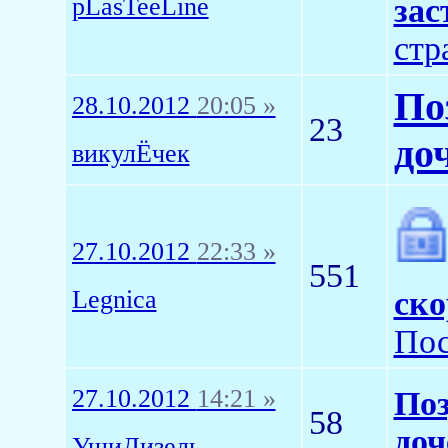
pLasTeeLine
зас
стр
По
28.10.2012
20:05 »
23
до
викулЁчек
27.10.2012
22:33 »
551
Legnica
ско
Пос
27.10.2012
14:21 »
Поз
58
доч
УшиДизель