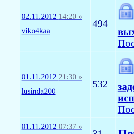
02.11.2012
14:20 »
494
viko4kaa
вых
Пос
01.11.2012
21:30 »
532
зад
lusinda200
исп
Пос
01.11.2012
07:37 »
По
31