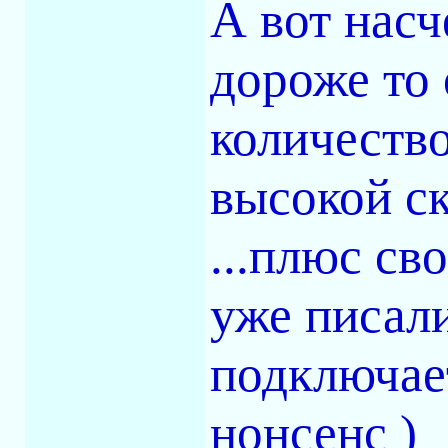
А вот насч
дороже то 
количеств
высокой с
...плюс св
уже писали
подключает
нонсенс )