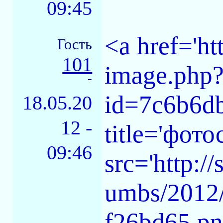
09:45
<a href='ht
Гость
101
image.php
-
id=7c6b6d
18.05.20
12 -
title='фот
09:46
src='http:/
umbs/2012
f26bd65.pn