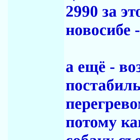
2990 за эт
новосибе 
а ещё - в
постабиль
перегрево
потому ка