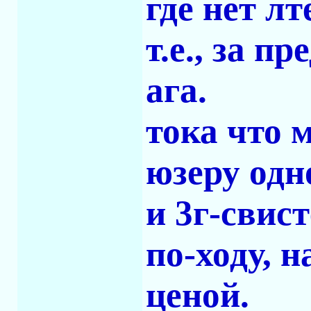
где нет лт
т.е., за п
ага.
тока что 
юзеру одн
и 3г-свист
по-ходу, 
ценой.