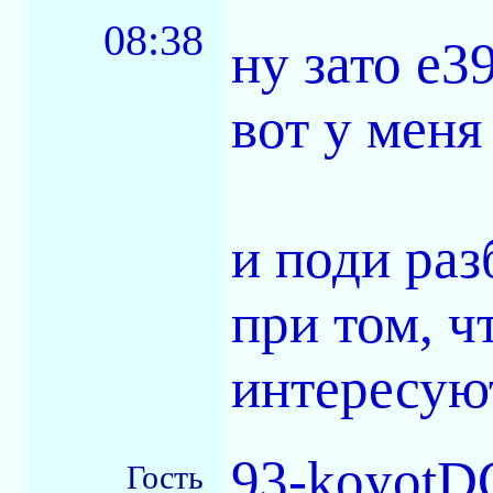
08:38
ну зато е3
вот у меня
и поди разб
при том, ч
интересуют
93-koyotDC
Гость