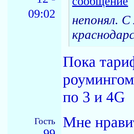
09:02
непонял. С
краснодарс
Пока тариф
роумингом 
по 3 и 4G
Мне нравит
Гость
99