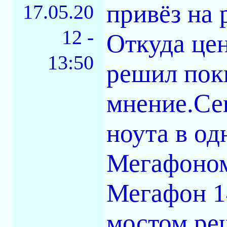
привёз на 
17.05.20
12 -
Откуда цен
13:50
решил поки
мнение.Сег
ноута в од
Мегафоном
Мегафон 1
мостом ре