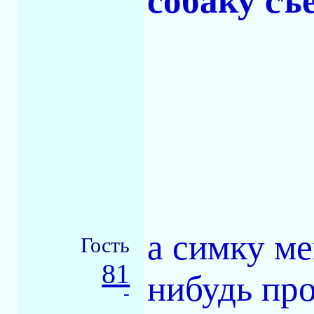
собаку съ
а симку ме
Гость
81
нибудь про
-