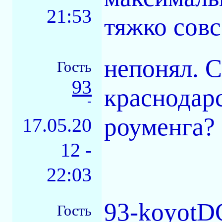
21:53
тяжко совс
непонял. С
Гость
93
краснодарс
-
роуменга?
17.05.20
12 -
22:03
93-koyotDC
Гость