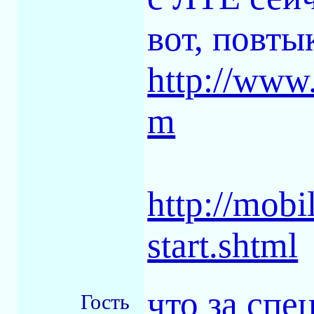
вот, повты
http://www
m
http://mobi
start.shtml
что за спе
Гость