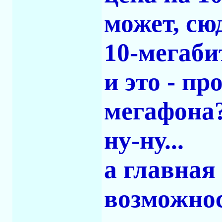
может, сю
10-мегаби
и это - п
мегафона?
ну-ну...
а главная 
возможнос