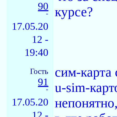
90
курсе?
-
17.05.20
12 -
19:40
сим-карта 
Гость
91
u-sim-карт
-
непонятно,
17.05.20
12 -