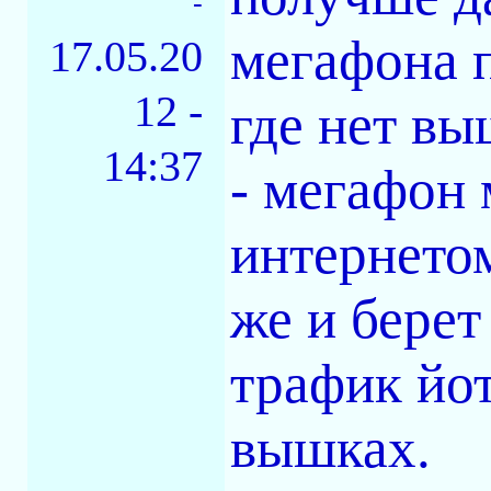
-
мегафона п
17.05.20
12 -
где нет вы
14:37
- мегафон
интернетом
же и берет
трафик йот
вышках.