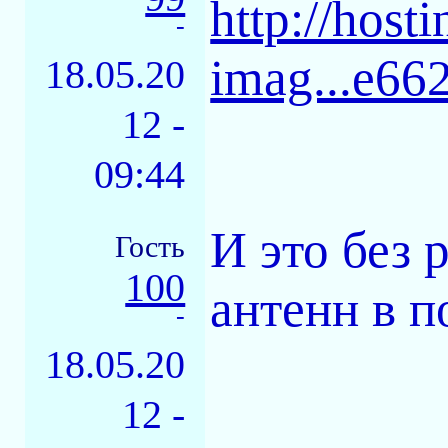
http://host
-
imag...e66
18.05.20
12 -
09:44
И это без 
Гость
100
антенн в 
-
18.05.20
12 -