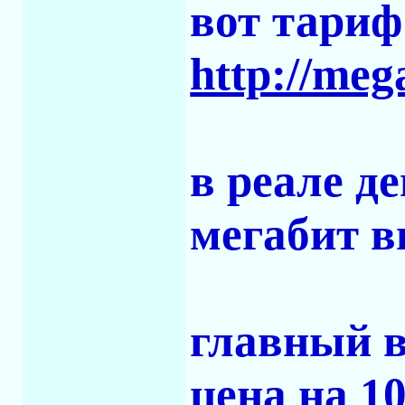
вот тариф
http://meg
в реале д
мегабит в
главный в
цена на 1