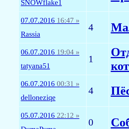
SNOWflake1
07.07.2016
16:47 »
Ма
4
Rassia
Отд
06.07.2016
19:04 »
1
ко
tatyana51
06.07.2016
00:31 »
Пё
4
delloneziqe
05.07.2016
22:12 »
Соб
0