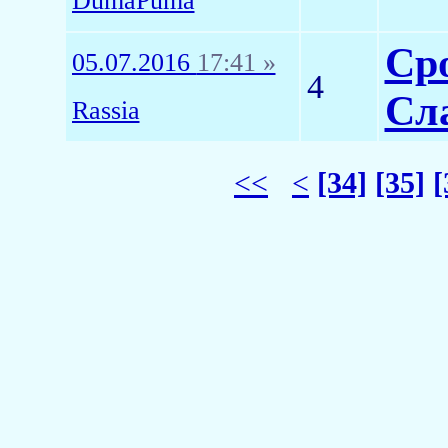
DumaPuma
Ср
05.07.2016
17:41 »
4
Сл
Rassia
<<
<
[34]
[35]
[