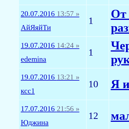
От 
20.07.2016
13:57 »
1
раз
АйЯяйТи
Че
19.07.2016
14:24 »
1
рук
edemina
19.07.2016
13:21 »
Я 
10
ксс1
17.07.2016
21:56 »
ма
12
Юджина